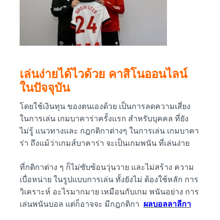
เล่นง่ายได้ไวด้วย คาสิโนออนไลน์
ในปัจจุบัน
โดยใช้เงินทุน ของตนเองด้วย
เป็นการลดความเสี่ยง
ในการเล่น เกมบาคาร่าครั้งแรก สำหรับบุคคล ที่ยัง
ไม่รู้ แนวทางและ กฎกติกาต่างๆ ในการเล่น เกมบาคา
ร่า ถึงแม้ว่าเกมส์บาคาร่า จะเป็นเกมพนัน ที่เล่นง่าย
ที่กติกาต่าง ๆ ก็ไม่ซับซ้อนวุ่นวาย และไม่สร้าง ความ
เบื่อหน่าย ในรูปแบบการเล่น ทั้งยังไม่ ต้องใช้หลัก การ
วิเคราะห์ อะไรมากมาย เหมือนกับเกม พนันอย่าง การ
เล่นพนันบอล แต่ก็อาจจะ มีกฎกติกา
ผลบอลลาลีกา