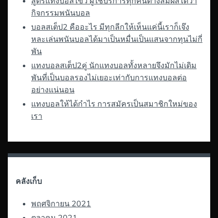
สูตรแทงบอลไขว้ ผู้ใช้บริการทุกคนต่างสัมผัสได้ว่า
กิจกรรมพนันบอล
บอลสเต็ป2 คืออะไร มีทุกลีกให้เห็นแค่นี้เราก็เจ๊ง
หละเล่นพนันบอลได้มาเป็นหมื่นเป็นแสนจากทุนไม่กี่
พัน
แทงบอลสเต็ป2คู่ นักแทงบอลทั้งหลายจึงมักไม่เดิม
พันที่เป็นบอลรองไม่เยอะเท่ากับการแทงบอลต่อ
อย่างแน่นอน
แทงบอลให้ได้กำไร การสมัครเป็นสมาชิกใหม่ของ
เรา
คลังเก็บ
พฤศจิกายน 2021
ตุลาคม 2021