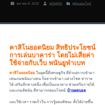
ตุลาคม 8, 2020
ADMINS
พนันออนไลน์
P
B
P
O
Y
O
S
:
S
T
T
E
E
D
D
O
I
N
N
คาสิโนยอดนิยม สิทธิประโยชน์
:
:
การเล่นบาคาร่า โดยไม่เสียค่า
ใช้จ่ายกับเว็บ พนันยูฟ่าเบท
คาสิโนยอดนิยม
ในยุคนี้ที่เศรษฐกิจ ที่ย่ำแย่การเข้ามา
เล่นเกมพนันบางคน ก็อยากเข้ามา แสวงโชค หาราย
ได้ เสริมอีกทางหนึ่ง เพื่อเป็นแนวทาง ช่วยเสริมรายได้
และเกมส์พนัน ที่สามารถตอบโจทย์
บ้านผลบอล
และใช้เวลา รวดเร็วใน การรู้ผลแพ้ชนะ ทั้งได้ง่ายขึ้น