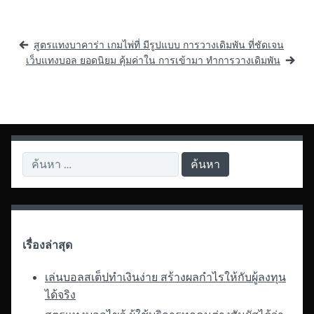
เมนู
สูตรแทงบาคาร่า เกมไพ่ที่ มีรูปแบบ การวางเดิมพัน ที่ชัดเจน
นำทาง
เว็บแทงบอล ยอดนิยม คุ้มค่าใน การเข้ามา ทำการวางเดิมพัน
เรื่อง
ค้นหา
สำหรับ:
เรื่องล่าสุด
เล่นบอลสเต็ปทำเงินง่าย สร้างผลกำไรให้กับผู้ลงทุน
ได้จริง