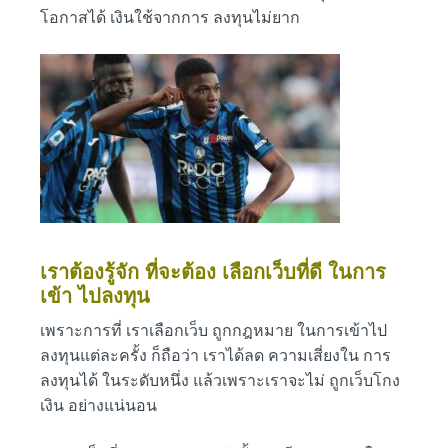
โอกาสได้ เงินใช้จากการ ลงทุนไม่ยาก
เราต้องรู้จัก ที่จะต้อง เลือกเว็บที่ดี ในการ
เข้า ไปลงทุน
เพราะการที่ เราเลือกเว็บ ถูกกฎหมาย ในการเข้าไป
ลงทุนแต่ละครั้ง ก็ถือว่า เราได้ลด ความเสี่ยงใน การ
ลงทุนได้ ในระดับหนึ่ง แล้วเพราะเราจะไม่ ถูกเว็บโกง
เงิน อย่างแน่นอน