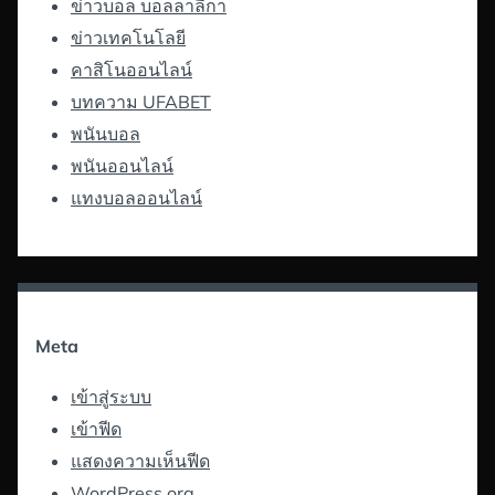
ข่าวบอล บอลลาลีกา
ข่าวเทคโนโลยี
คาสิโนออนไลน์
บทความ UFABET
พนันบอล
พนันออนไลน์
แทงบอลออนไลน์
Meta
เข้าสู่ระบบ
เข้าฟีด
แสดงความเห็นฟีด
WordPress.org