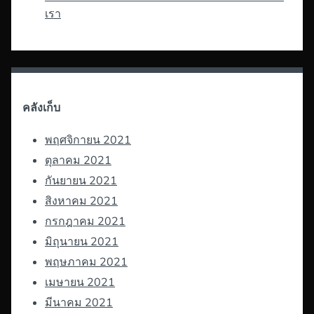
เรา
คลังเก็บ
พฤศจิกายน 2021
ตุลาคม 2021
กันยายน 2021
สิงหาคม 2021
กรกฎาคม 2021
มิถุนายน 2021
พฤษภาคม 2021
เมษายน 2021
มีนาคม 2021