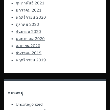
กุมภาพันธ์ 2021
มกราคม 2021
พฤศจิกายน 2020
ตุลาคม 2020
กันยายน 2020
พฤษภาคม 2020
เมษายน 2020
ธันวาคม 2019
พฤศจิกายน 2019
หมวดหมู่
Uncategorized