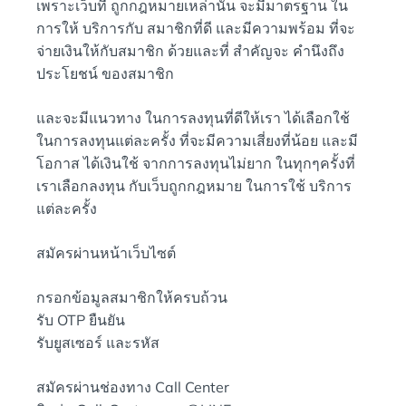
เพราะเว็บที่ ถูกกฎหมายเหล่านั้น จะมีมาตรฐาน ใน
การให้ บริการกับ สมาชิกที่ดี และมีความพร้อม ที่จะ
จ่ายเงินให้กับสมาชิก ด้วยและที่ สำคัญจะ คำนึงถึง
ประโยชน์ ของสมาชิก
และจะมีแนวทาง ในการลงทุนที่ดีให้เรา ได้เลือกใช้
ในการลงทุนแต่ละครั้ง ที่จะมีความเสี่ยงที่น้อย และมี
โอกาส ได้เงินใช้ จากการลงทุนไม่ยาก ในทุกๆครั้งที่
เราเลือกลงทุน กับเว็บถูกกฎหมาย ในการใช้ บริการ
แต่ละครั้ง
สมัครผ่านหน้าเว็บไซต์
กรอกข้อมูลสมาชิกให้ครบถ้วน
รับ OTP ยืนยัน
รับยูสเซอร์ และรหัส
สมัครผ่านช่องทาง Call Center