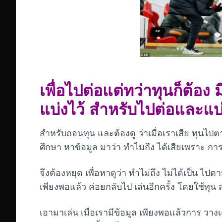
เพื่อไปต่อแต่ทว่าทุนก็ต้อง
แบ่งไว้ สำหรับไปต่อและแบ่
สำหรับถอนทุน และต้องดู ว่าเมื่อเราเสีย ทุนไปตาม
ศึกษา หาข้อมูล มาว่า ทำไมถึง ได้เสียเพราะ การ
จึงต้องหยุด เพื่อหาดูว่า ทำไม่ถึง ไม่ได้เป็น ไปตาม
เพียงพอแล้ว ค่อยกลับไป เล่นอีกครั้ง โดยใช้ทุน ส
เอามาเล่น เมื่อเรามีข้อมูล เพียงพอแล้วการ วางเ