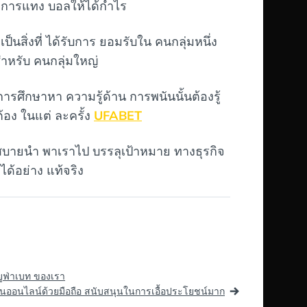
 การ
แทง บอลให้ได้กำไร
 เป็นสิ่งที่ ได้รับการ ยอมรับใน คนกลุ่มหนึ่ง
รสำหรับ คนกลุ่มใหญ่
การศึกษาหา ความรู้ด้าน การพนันนั้นต้องรู้
้อง ในแต่ ละครั้ง
UFABET
สบายนำ พาเราไป บรรลุเป้าหมาย ทางธุรกิจ
ได้อย่าง แท้จริง
 ยูฟ่าเบท ของเรา
ันออนไลน์ด้วยมือถือ สนับสนุนในการเอื้อประโยชน์มาก