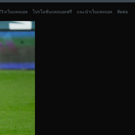
รีวิวเว็บแทงบอล
โปรโมชั่นแทงบอลฟรี
แนะนำเว็บแทงบอล
ติดต่อ