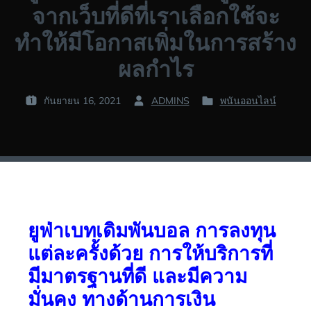
จากเว็บที่ดีที่เราเลือกใช้จะ
ทำให้มีโอกาสเพิ่มในการสร้าง
ผลกำไร
กันยายน 16, 2021
ADMINS
พนันออนไลน์
P
B
P
O
Y
O
S
:
S
T
T
E
E
D
D
O
I
N
N
ยูฟ่าเบทเดิมพันบอล การลงทุน
:
:
แต่ละครั้งด้วย การให้บริการที่
มีมาตรฐานที่ดี และมีความ
มั่นคง ทางด้านการเงิน