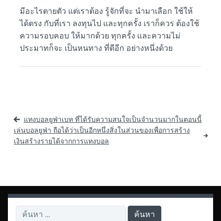
มีอะไรตายตัว แต่เราต้อง รู้จักที่จะ นำมาเลือก ใช้ให้
ได้ตรง กับที่เรา ลงทุนไป และทุกครั้ง เราก็ควร ต้องใช้
ความรอบคอบ ให้มากด้วย ทุกครั้ง และความไม่
ประมาทก็จะ เป็นหนทาง ที่ดีอีก อย่างหนึ่งด้วย
เมนู
แทงบอลยูฟ่าเบท ที่ได้รับความสนใจเป็นจำนวนมากในตอนนี้
นำทาง
เล่นบอลยูฟ่า ถือได้ว่าเป็นอีกหนึ่งสิ่งในส่วนของเพื่อการสร้าง
เงินสร้างรายได้จากการแทงบอล
เรื่อง
ค้นหา