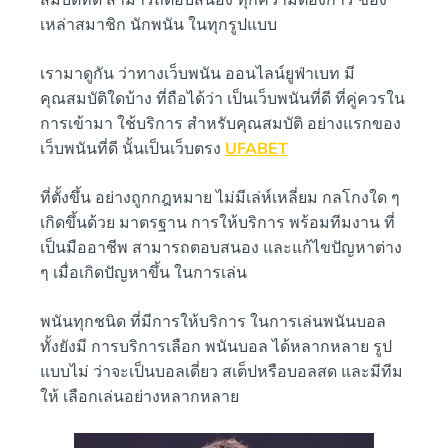
เหล่าสมาชิก นักพนัน ในทุกรูปแบบ
เรามาดูกัน ว่าทางเว็บพนัน ออนไลน์ยูฟ่าเบท มี
คุณสมบัติใดบ้าง ที่ถือได้ว่า เป็นเว็บพนันที่ดี ที่คู่ควรใน
การเข้ามา ใช้บริการ สำหรับคุณสมบัติ อย่างแรกของ
เว็บพนันที่ดี นั้นเป็นเว็บตรง
UFABET
ที่ตั้งขึ้น อย่างถูกกฎหมาย ไม่มีเล่ห์เหลี่ยม กลโกงใด ๆ
เกิดขึ้นด้วย มาตรฐาน การให้บริการ พร้อมทีมงาน ที่
เป็นมืออาชีพ สามารถตอบสนอง และแก้ไขปัญหาต่าง
ๆ เมื่อเกิดปัญหาขึ้น ในการเล่น
พนันทุกชนิด ที่มีการให้บริการ ในการเล่นพนันบอล
ทั้งยังมี การบริการเลือก พนันบอล ได้หลากหลาย รูป
แบบไม่ ว่าจะเป็นบอลเดี่ยว สเต็ปหรือบอลสด และมีทีม
ให้ เลือกเล่นอย่างหลากหลาย