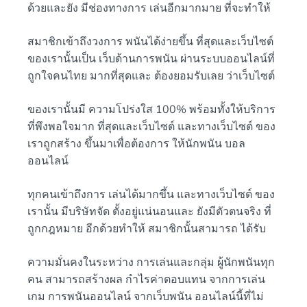
ด้วยและยัง มีช่องทางการ เล่นอีกมากมาย ที่จะทำให้
สมาชิกเข้าถึงวงการ พนันได้ง่ายขึ้น ที่สุดและเว็บไซต์
ของเรานั้นเป็น เว็บด้านการพนัน ผ่านระบบออนไลน์ที่
ถูกใจคนไทย มากที่สุดและ ต้องยอมรับเลย ว่าเว็บไซต์
ของเรานั้นมี ความโปร่งใส 100% พร้อมทั้งให้บริการ
ที่พึงพอใจมาก ที่สุดและเว็บไซต์ และทางเว็บไซต์ ของ
เราถูกสร้าง ขึ้นมาเพื่อต้องการ ให้นักพนัน บอล
ออนไลน์
ทุกคนเข้าถึงการ เล่นได้มากขึ้น และทางเว็บไซต์ ของ
เรานั้น มีบริษัทจัด ตั้งอยู่แน่นอนและ ยังมีตัวตนจริง ที่
ถูกกฎหมาย อีกด้วยทำให้ สมาชิกนั้นสามารถ ได้รับ
ความมั่นคงในระหว่าง การเล่น
และกลุ่ม ผู้นักพนันทุก
คน สามารถสร้างผล กำไรค่าตอบแทน จากการเล่น
เกม การพนันออนไลน์ จากเว็บพนัน ออนไลน์นี้ที่ไม่