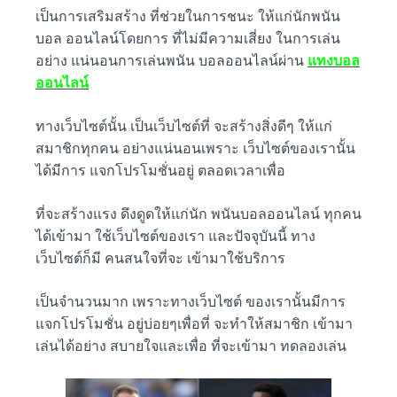
เป็นการเสริมสร้าง ที่ช่วยในการชนะ ให้แก่นักพนัน
บอล ออนไลน์โดยการ ที่ไม่มีความเสี่ยง ในการเล่น
อย่าง แน่นอน
การเล่นพนัน บอลออนไลน์ผ่าน
แทงบอล
ออนไลน์
ทางเว็บไซต์นั้น เป็นเว็บไซต์ที่ จะสร้างสิ่งดีๆ ให้แก่
สมาชิกทุกคน อย่างแน่นอนเพราะ เว็บไซต์ของเรานั้น
ได้มีการ แจกโปรโมชั่นอยู่ ตลอดเวลาเพื่อ
ที่จะสร้างแรง ดึงดูดให้แก่นัก พนันบอลออนไลน์ ทุกคน
ได้เข้ามา ใช้เว็บไซต์ของเรา และปัจจุบันนี้ ทาง
เว็บไซต์ก็มี คนสนใจที่จะ เข้ามาใช้บริการ
เป็นจำนวนมาก เพราะทางเว็บไซต์ ของเรานั้นมีการ
แจกโปรโมชั่น อยู่บ่อยๆเพื่อที่ จะทำให้สมาชิก เข้ามา
เล่นได้อย่าง สบายใจและเพื่อ ที่จะเข้ามา ทดลองเล่น