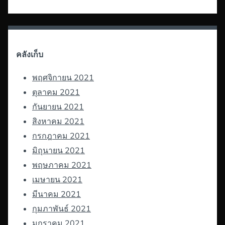
คลังเก็บ
พฤศจิกายน 2021
ตุลาคม 2021
กันยายน 2021
สิงหาคม 2021
กรกฎาคม 2021
มิถุนายน 2021
พฤษภาคม 2021
เมษายน 2021
มีนาคม 2021
กุมภาพันธ์ 2021
มกราคม 2021