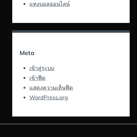
แทงบอลออนไลน์
Meta
เข้าสู่ระบบ
เข้าฟีด
แสดงความเห็นฟีด
WordPress.org