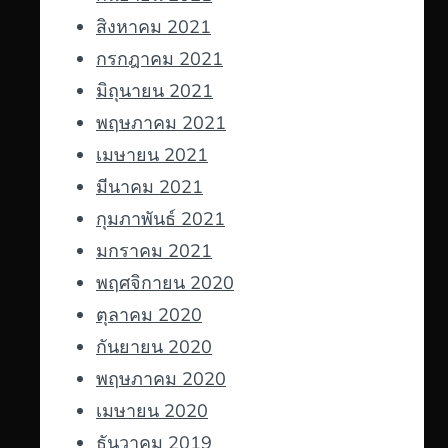
สิงหาคม 2021
กรกฎาคม 2021
มิถุนายน 2021
พฤษภาคม 2021
เมษายน 2021
มีนาคม 2021
กุมภาพันธ์ 2021
มกราคม 2021
พฤศจิกายน 2020
ตุลาคม 2020
กันยายน 2020
พฤษภาคม 2020
เมษายน 2020
ธันวาคม 2019