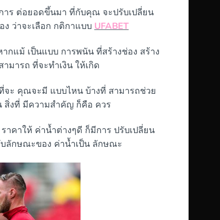
าร ต่อยอดขึ้นมา ที่กับคุณ จะปรับเปลี่ยน
าเอง ว่าจะเลือก กติกาแบบ
UFABET
น หากแม้ เป็นแบบ การพนัน ที่สร้างช่อง สร้าง
สามารถ ที่จะทำเงิน ให้เกิด
ือก ที่จะ คุณจะมี แบบไหน บ้างที่ สามารถช่วย
น สิ่งที่ มีความสำคัญ ก็คือ ควร
ราคาให้ ค่าน้ำต่างๆดี ก็มีการ ปรับเปลี่ยน
รับลักษณะของ ค่าน้ำเป็น ลักษณะ