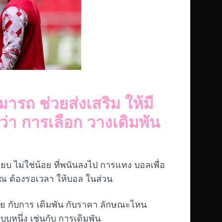
ารถ ช่วยส่งเสริม ให้มี
ว่า การเลือก วางเดิมพัน
ปรียบ ไม่ใช่น้อย ที่พนันลงไป การแทง บอลเพื่อ
คุณ ต้องรอเวลา ให้บอล ในส่วน
้วย กับการ เดิมพัน กับราคา ลักษณะไหน
บหนึ่ง เช่นกับ การเดิมพัน