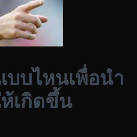
าแบบไหนเพื่อนำ
้เกิดขึ้น