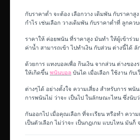
กับราคาต่ำ จะต้อง เลือกวาง เดิมพัน กับราคาสูง ห
กำไร เช่นเลือก วางเดิมพัน กับราคาต่ำที่ ลูกควบ
ราคาให้ ค่อยพนัน ที่ราคาสูง มันทำ ให้ผู้เข้าร่ว
ค่าน้ำ สามารถเข้า ไปทำเงิน กับส่วน ต่างนี้ได้
ด้วยการ แทงบอลเพื่อ กินเงิน จากส่วน ต่างของร
ให้เกิดขึ้น
พนันบอล
บันได เมื่อเลือก ใช้งาน กับเว็
ต่างๆได้ อย่างตั้งใจ ความเสี่ยง สำหรับการ พนันแ
การพนันไม่ ว่าจะ เป็นไป ในลักษณะไหน ซึ่งนับว่า 
กันออกไป เมื่อคุณเลือก ที่จะเรียน หรือทำ ควา
เป็นตัวเลือก ไม่ว่าจะ เป็นกฎเกม แบบไหน มันก็ จะช