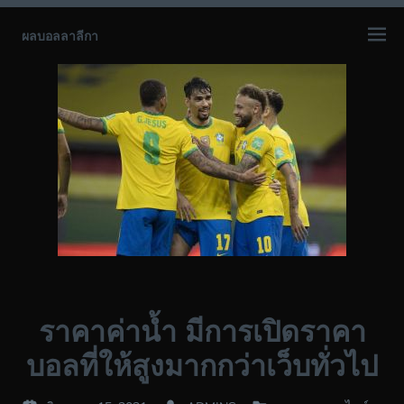
Skip
to
ผลบอลลาลีกา
Open
content
menu
ราคาค่าน้ำ มีการเปิดราคา
บอลที่ให้สูงมากกว่าเว็บทั่วไป