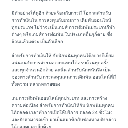
มีตัวอย่างให้ดูอีก ด้วยพร้อมกับการมี โอกาสสำหรับ
การทำเงินใน การลงทุนกับเกมการ เดิมพันออนไลน์
ทุกประเภท ไม่ว่าจะเป็นเกมส์ การเดิมพันประเภทกีฬา
ต่างๆ หรือเกมส์การเดิมพัน ในประเภทอื่นๆก็ตาม ซึ่ง
ล้วนแล้วแต่จะ เป็นตัวเลือก
สำหรับการทำเงินให้ กับนักพนันทุกคนได้อย่างดีเยี่ยม
แน่นอนกับการจ่าย ผลตอบแทนได้ครบถ้วนทุกครั้ง
และทุกจำนวนอีกด้วย
ฉะนั้น สำหรับนักพนันจึง เป็น
ช่องทางสำหรับ การลงทุนเล่นการเดิมพัน ออนไลน์ที่มี
ทั้งความ หลากหลายของ
เกมการเดิมพันออนไลน์ทุกประเภท และการสร้าง
ความต่อเนื่อง สำหรับการทำเงินให้กับ นักพนันทุกคน
ได้ตลอด เวลาทำการเปิดให้บริการ ตลอด 24 ชั่วโมง
และยังสามารถเข้า มาเป็นสมาชิกกับช่องทาง ดังกล่าว
ได้ตลอดเวลาอีกด้วย