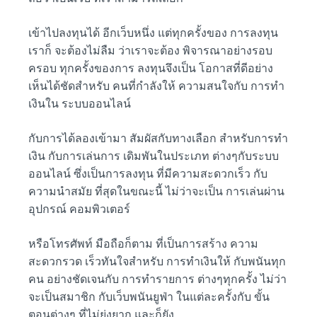
เข้าไปลงทุนได้ อีกเว็บหนึ่ง แต่ทุกครั้งของ การลงทุน
เราก็ จะต้องไม่ลืม ว่าเราจะต้อง พิจารณาอย่างรอบ
ครอบ ทุกครั้งของการ ลงทุน
จึงเป็น โอกาสที่ดีอย่าง
เห็นได้ชัดสำหรับ คนที่กำลังให้ ความสนใจกับ การทำ
เงินใน ระบบออนไลน์
กับการได้ลองเข้ามา สัมผัสกับทางเลือก สำหรับการทำ
เงิน กับการเล่นการ เดิมพันในประเภท ต่างๆกับระบบ
ออนไลน์ ซึ่งเป็นการลงทุน ที่มีความสะดวกเร็ว กับ
ความนำสมัย ที่สุดในขณะนี้ ไม่ว่าจะเป็น การเล่นผ่าน
อุปกรณ์ คอมพิวเตอร์
หรือโทรศัพท์ มือถือก็ตาม ที่เป็นการสร้าง ความ
สะดวกรวด เร็วทันใจสำหรับ การทำเงินให้ กับพนันทุก
คน อย่างชัดเจนกับ การทำรายการ ต่างๆทุกครั้ง ไม่ว่า
จะเป็นสมาชิก กับเว็บพนันยูฟ่า ในแต่ละครั้งกับ ขั้น
ตอนต่างๆ ที่ไม่ยุ่งยาก และก็ยัง