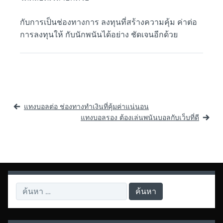
กับการเป็นช่องทางการ ลงทุนที่สร้างความคุ้ม ค่าต่อ
การลงทุนให้ กับนักพนันได้อย่าง ชัดเจนอีกด้วย
เมนู
แทงบอลต่อ ช่องทางทำเงินที่คุ้มค่าแน่นอน
นำทาง
แทงบอลรอง ต้องเล่นพนันบอลกับเว็บที่ดี
เรื่อง
ค้นหา
สำหรับ: