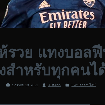
ห้รวย แทงบอลฟีฟ
่งสำหรับทุกคนไ
มกราคม 10, 2021
ADMINS
แทงบอลออนไลน์
P
B
P
O
Y
O
S
:
S
T
T