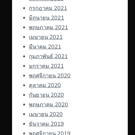
กรกฎาคม 2021
มิถุนายน 2021
พฤษภาคม 2021
เมษายน 2021
มีนาคม 2021
กุมภาพันธ์ 2021
มกราคม 2021
พฤศจิกายน 2020
ตุลาคม 2020
กันยายน 2020
พฤษภาคม 2020
เมษายน 2020
ธันวาคม 2019
พฤศจิกายน 2019