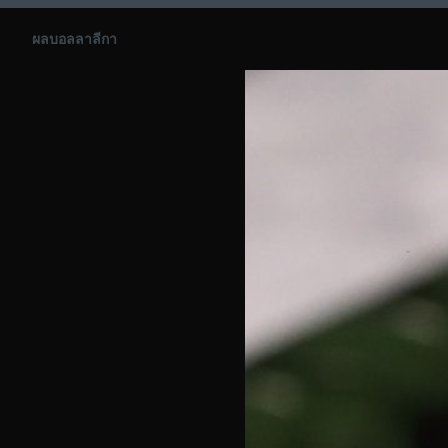
Skip
to
ผลบอลลาลีกา
content