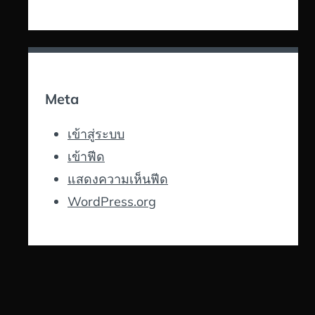
Meta
เข้าสู่ระบบ
เข้าฟีด
แสดงความเห็นฟีด
WordPress.org