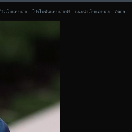
รีวิวเว็บแทงบอล
โปรโมชั่นแทงบอลฟรี
แนะนำเว็บแทงบอล
ติดต่อ