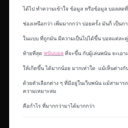
ได้ไป ทำความเข้าใจ ข้อมูล หรือข้อมูล บอลสดที่ถ
ช่องเหนือกว่า เพิ่มมากกว่า บ่อยครั้ง มันก็ เป็นก
ในแบบ ที่ถูกมัน มีความเป็นไปได้ขึ้น บอลแต่ละคู
ท้ายที่สุด
พนันบอล
ที่จะขึ้น กับผู้เล่นพนัน จะเ
ให้เกิดขึ้น ได้มากน้อย มากเท่าใด แม้เห็นต่างกั
ด้วยตัวเลือกต่าง ๆ ที่มีอยู่ในเว็บพนัน แม้สามารถ
ความเหมาะสม
คือกำไร ที่มากกว่ามาได้มากกว่า