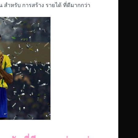
 สำหรับ การสร้าง รายได้ ที่ดีมากกว่า