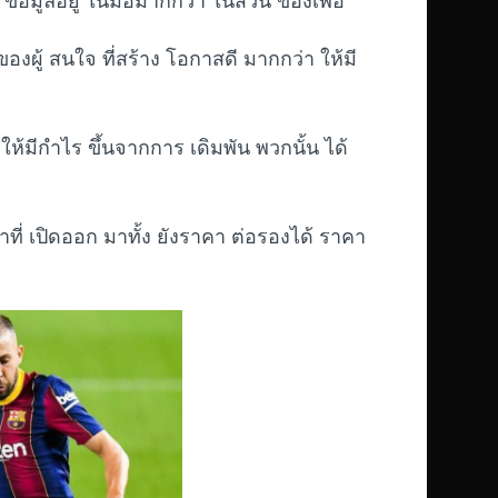
มี ข้อมูลอยู่ ในมือมากกว่า ในส่วน ของเพื่อ
ของผู้ สนใจ ที่สร้าง โอกาสดี มากกว่า ให้มี
ให้มีกำไร ขึ้นจากการ เดิมพัน พวกนั้น ได้
าที่ เปิดออก มาทั้ง ยังราคา ต่อรองได้ ราคา