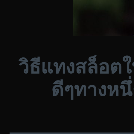
วิธีแทงสล็อตใ
ดีๆทางหนึ