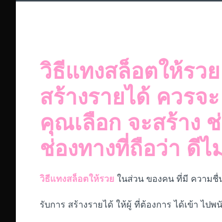
วิธีแทงสล็อตให้รวย ผ
สร้างรายได้ ควรจะ ต
คุณเลือก จะสร้าง ช
ช่องทางที่ถือว่า ดีไ
วิธีแทงสล็อตให้รวย
ในส่วน ของคน ที่มี ความชื่น
รับการ สร้างรายได้ ให้ผู้ ที่ต้องการ ได้เข้า ไปพ