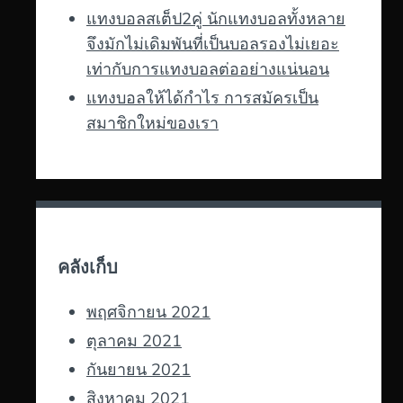
แทงบอลสเต็ป2คู่ นักแทงบอลทั้งหลาย
จึงมักไม่เดิมพันที่เป็นบอลรองไม่เยอะ
เท่ากับการแทงบอลต่ออย่างแน่นอน
แทงบอลให้ได้กำไร การสมัครเป็น
สมาชิกใหม่ของเรา
คลังเก็บ
พฤศจิกายน 2021
ตุลาคม 2021
กันยายน 2021
สิงหาคม 2021