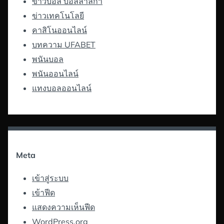
ข่าวบอล บอลลาลีกา
ข่าวเทคโนโลยี
คาสิโนออนไลน์
บทความ UFABET
พนันบอล
พนันออนไลน์
แทงบอลออนไลน์
Meta
เข้าสู่ระบบ
เข้าฟีด
แสดงความเห็นฟีด
WordPress.org