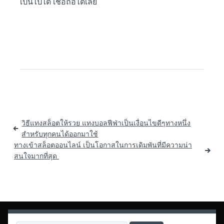
เป็นไปได้ เชื่อถือได้เลย
เมนู
วิธีแทงสล็อตให้รวย แทงบอลฟีฟ่าเป็นเงื่อนไขดีๆทางหนึ่ง
นำทาง
สำหรับทุกคนได้ออกมาใช้
ทางเข้าสล็อตออนไลน์ เป็นโอกาสในการเดิมพันที่มีความน่า
เรื่อง
สนใจมากที่สุด