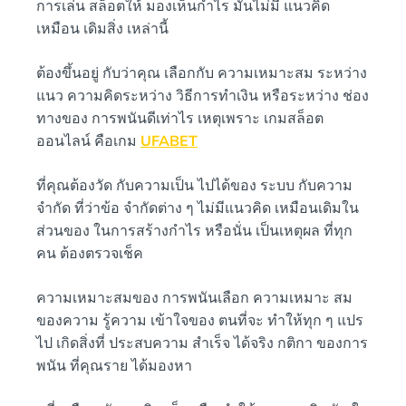
การเล่น สล็อตให้ มองเห็นกำไร มันไม่มี แนวคิด
เหมือน เดิมสิ่ง เหล่านี้
ต้องขึ้นอยู่ กับว่าคุณ เลือกกับ ความเหมาะสม ระหว่าง
แนว ความคิดระหว่าง วิธีการทำเงิน หรือระหว่าง ช่อง
ทางของ การพนันดีเท่าไร เหตุเพราะ เกมสล็อต
ออนไลน์ คือเกม
UFABET
ที่คุณต้องวัด กับความเป็น ไปได้ของ ระบบ กับความ
จำกัด ที่ว่าข้อ จำกัดต่าง ๆ ไม่มีแนวคิด เหมือนเดิมใน
ส่วนของ ในการสร้างกำไร หรือนั่น เป็นเหตุผล ที่ทุก
คน ต้องตรวจเช็ค
ความเหมาะสมของ การพนันเลือก ความเหมาะ สม
ของความ รู้ความ เข้าใจของ ตนที่จะ ทำให้ทุก ๆ แปร
ไป เกิดสิ่งที่ ประสบความ สำเร็จ ได้จริง
กติกา ของการ
พนัน ที่คุณราย ได้มองหา