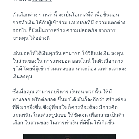
ตัวเลือกต่าง ๆ เหล่านี้ จะเป็นโอกาสที่ดี เพื่อขั้นตอน
การทำเงิน ให้กับผู้เข้าร่วม แทงบอลที่มี ความแตกต่าง
ออกไป ก็ยังเป็นการสร้าง ความปลอดภัย จากการ
ขาดทุน ได้อย่างดี
เล่นบอลให้ได้เงินทุกวัน สามารถ ใช้วิธีแบ่งเงิน ลงทุน
ในส่วนของใน การแทงบอล ออนไลน์ ในตัวเลือกต่าง
ๆ ได้ โดยที่ผู้เข้า ร่วมแทงบอล น่าจะต้อง เฉพาะเจาะจง
เงินลงทุน
ซึ่งเมื่อคุณ สามารถบริหาร เงินทุน พวกนั้น ให้มี
ทางออก หรือต่อยอด ขึ้นมาได้ มันก็จะถือว่า สร้างช่อง
ที่ดี มากยิ่งขึ้น ซึ่งผู้ที่พอใจ ก็ควรที่จะต้อง มีการคิด
แผนพนัน ในเเต่ละรูปแบบ ให้ชัดเจน เพื่อกลาย เป็นตัว
เลือก ในส่วนของ ในการทำเงิน ที่ดีขึ้น ให้เกิดขึ้น