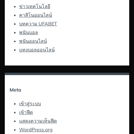
ข่าวเทคโนโลยี
คาสิโนออนไลน์
บทความ UFABET
พนันบอล
พนันออนไลน์
แทงบอลออนไลน์
Meta
เข้าสู่ระบบ
เข้าฟีด
แสดงความเห็นฟีด
WordPress.org