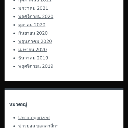
มกราคม 2021
พฤศจิกายน 2020
ตุลาคม 2020
กันยายน 2020
พฤษภาคม 2020
เมษายน 2020
ธันวาคม 2019
พฤศจิกายน 2019
หมวดหมู่
Uncategorized
ข่าวบอล บอลลาลีกา