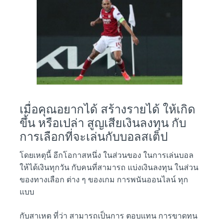
เมื่อคุณอยากได้ สร้างรายได้ ให้เกิด
ขึ้น หรือเปล่า สูญเสียเงินลงทุน กับ
การเลือกที่จะเล่นกับบอลสเต็ป
โดยเหตุนี้ อีกโอกาสหนึ่ง ในส่วนของ ในการเล่นบอล
ให้ได้เงินทุกวัน กับคนที่สามารถ แบ่งเงินลงทุน ในส่วน
ของทางเลือก ต่าง ๆ ของเกม การพนันออนไลน์ ทุก
แบบ
กับสาเหตุ ที่ว่า สามารถเป็นการ ตอบแทน การขาดทุน