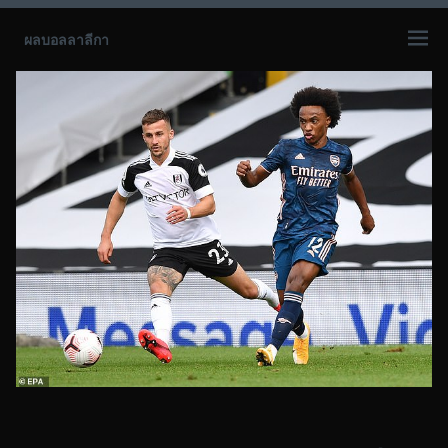
Skip
to
ผลบอลลาลีกา
Open
content
menu