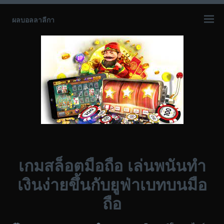
Skip
to
ผลบอลลาลีกา
Open
content
menu
เกมสล็อตมือถือ เล่นพนันทำ
เงินง่ายขึ้นกับยูฟ่าเบทบนมือ
ถือ