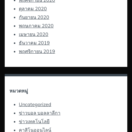
พฤศจิกายน 2020
ตุลาคม 2020
กันยายน 2020
พฤษภาคม 2020
เมษายน 2020
ธันวาคม 2019
พฤศจิกายน 2019
หมวดหมู่
Uncategorized
ข่าวบอล บอลลาลีกา
ข่าวเทคโนโลยี
คาสิโนออนไลน์