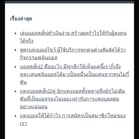
เรื่องล่าสุด
เล่นบอลสเต็ปทำเงินง่าย สร้างผลกำไรให้กับผู้ลงทุน
ได้จริง
สูตรแทงบอลไขว้ ผู้ใช้บริการทุกคนต่างสัมผัสได้ว่า
กิจกรรมพนันบอล
บอลสเต็ป2 คืออะไร มีทุกลีกให้เห็นแค่นี้เราก็เจ๊ง
หละเล่นพนันบอลได้มาเป็นหมื่นเป็นแสนจากทุนไม่กี่
พัน
แทงบอลสเต็ป2คู่ นักแทงบอลทั้งหลายจึงมักไม่เดิม
พันที่เป็นบอลรองไม่เยอะเท่ากับการแทงบอลต่อ
อย่างแน่นอน
แทงบอลให้ได้กำไร การสมัครเป็นสมาชิกใหม่ของ
เรา