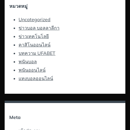
หมวดหมู่
Uncategorized
ข่าวบอล บอลลาลีกา
ข่าวเทคโนโลยี
คาสิโนออนไลน์
บทความ UFABET
พนันบอล
พนันออนไลน์
แทงบอลออนไลน์
Meta