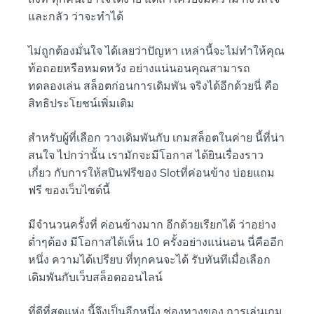
และกลัว ว่าจะทำได้
ไม่ถูกต้องมั่นใจ ได้เลยว่าปัญหา เหล่านี้จะไม่ทำให้คุณ
ท้อถอยหรือหมดหวัง อย่างแน่นอนคุณสามารถ
ทดลองเล่น สล็อต
ก่อนการเดิมพัน จริงได้อีกด้วยนี่ คือ
สิทธิประโยชน์เพิ่มเติม
สำหรับผู้ที่เลือก วางเดิมพันกับ เกมสล็อตในค่าย นี้
ที่น่า
สนใจ ไปกว่านั้น เรามักจะมีโอกาส ได้ยินเรื่องราว
เกี่ยว กับการให้สปินฟรีของ Slotที่ค่อนข้าง บ่อยแถม
ฟรี ของเว็บไซต์นี้
มีจำนวนครั้งที่ ค่อนข้างมาก อีกด้วยเรียกได้ ว่าอย่าง
ต่ำๆต้อง มีโอกาสได้เห็น 10 ครั้งอย่างแน่นอน นี่คืออีก
หนึ่ง ความได้เปรียบ ที่ทุกคนจะได้ รับทันทีเมื่อเลือก
เดิมพันกับเว็บสล็อตออนไลน์
ที่ดีที่สุดแห่ง นี้
จึงเป็นอีกหนึ่ง ช่องทางของ การเล่นเกม