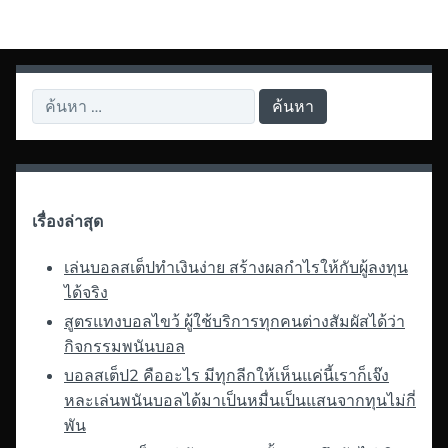
ค้นหา
สำหรับ:
เรื่องล่าสุด
เล่นบอลสเต็ปทำเงินง่าย สร้างผลกำไรให้กับผู้ลงทุน
ได้จริง
สูตรแทงบอลไขว้ ผู้ใช้บริการทุกคนต่างสัมผัสได้ว่า
กิจกรรมพนันบอล
บอลสเต็ป2 คืออะไร มีทุกลีกให้เห็นแค่นี้เราก็เจ๊ง
หละเล่นพนันบอลได้มาเป็นหมื่นเป็นแสนจากทุนไม่กี่
พัน