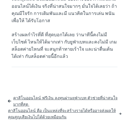
ออนไลน์ได้เงิน จริงที่น่าสนใจมากๆ มั่นใจได้เลยว่า ถ้า
คุณมีใจรัก การเดิมพันและมี แนวคิดในการเล่น พนัน
เพื่อให้ ได้รับโอกาส
สร้างผลกำไรที่ดี ที่สุดบอกได้เลย ว่านาทีนี้คงไม่มี
เว็บไซต์ ไหนให้ได้มากเท่า กับยูฟ่าเบทและคงไม่มี เกม
สล็อตค่ายไหนที่ จะสนุกท้าทายเร้าใจ และน่าตื่นเต้น
ได้เท่า กับสล็อตค่ายนี้อีกแล้ว
เมนู
คาสิโนออนไลน์ ฟรีเงิน ลงทุนผ่านยุฟ่าเบท ตัวช่วยที่น่าสนใจ
นำทาง
มากที่สุด
คาสิโนออนไลน์ คือ เป็นแหล่งที่จะสร้างรายได้หรืออาจส่งผลให้
เรื่อง
คุณสูญเสียเงินไปได้ด้วยเหมือนกัน