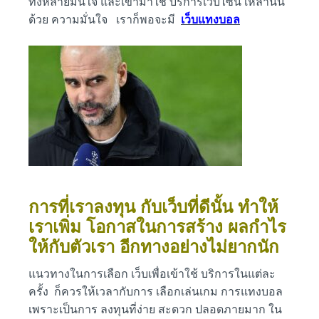
ทั้งหลายมั่นใจ และเข้ามาใช้ บริการเว็บไซน์ เหล่านั้น
ด้วย ความมั่นใจ เราก็พอจะมี
เว็บแทงบอล
การที่เราลงทุน กับเว็บที่ดีนั้น ทำให้
เราเพิ่ม โอกาสในการสร้าง ผลกำไร
ให้กับตัวเรา อีกทางอย่างไม่ยากนัก
แนวทางในการเลือก เว็บเพื่อเข้าใช้ บริการในแต่ละ
ครั้ง ก็ควรให้เวลากับการ เลือกเล่นเกม การแทงบอล
เพราะเป็นการ ลงทุนที่ง่าย สะดวก ปลอดภายมาก ใน