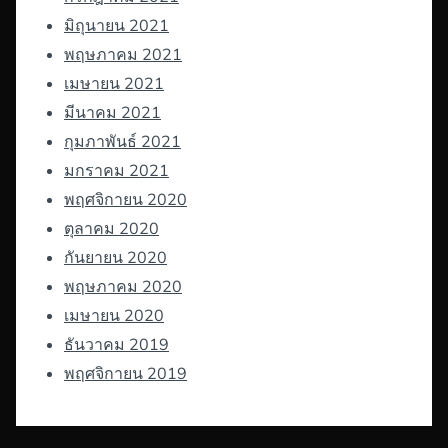
มิถุนายน 2021
พฤษภาคม 2021
เมษายน 2021
มีนาคม 2021
กุมภาพันธ์ 2021
มกราคม 2021
พฤศจิกายน 2020
ตุลาคม 2020
กันยายน 2020
พฤษภาคม 2020
เมษายน 2020
ธันวาคม 2019
พฤศจิกายน 2019