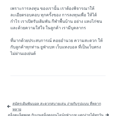
เพราะการลงทุน ของเรานั้น เราต้องพิจารณาให้
ละเอียดรอบคอบ ทุกครั้งของ การลงทุนเพื่อ ให้ได้
กำไร เราเปิดรับเดิมพัน กีฬาพื้นบ้าน อย่าง แทงไก่ชน
และด้วยความใส่ใจ ในลูกค้า เรามีบุคลากร
ที่มากด้วยประสบการณ์ คอยอำนวย ความสะดวก ให้
กับลูกค้าทุกท่าน ยูฟ่าเบท เว็บแทงบอล ที่เป็นเว็บตรง
ไม่ผ่านเอเย่นต์
เมนู
สมัครเดิมพันบอล สะดวกสบายเล่น ง่ายกับรูปแบบ ที่หลาก
นำทาง
หลาย
สล็อตแจ็คพอต กับเกมสล็อตออนไลน์ยูฟ่าเบท แตกง่ายได้ทุกวัน