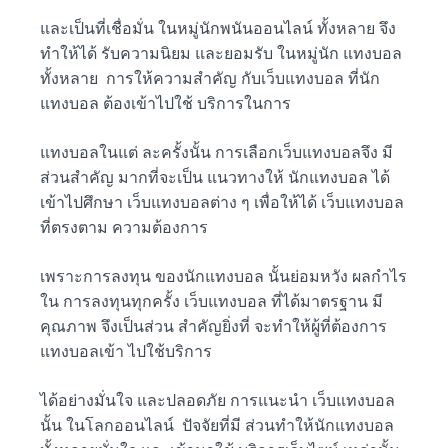
และเป็นที่เชื่อมั่น ในหมู่นักพนันออนไลน์ ทั้งหลาย จึง
ทำให้ได้ รับความนิยม และยอมรับ ในหมู่นัก แทงบอล
ทั้งหลาย การให้ความสำคัญ กับเว็บแทงบอล ที่นัก
แทงบอล ต้องเข้าไปใช้ บริการในการ
แทงบอลในแต่ ละครั้งนั้น การเลือกเว็บแทงบอลจึง มี
ส่วนสำคัญ มากที่จะเป็น แนวทางให้ นักแทงบอล ได้
เข้าไปศึกษา เว็บแทงบอลต่าง ๆ เพื่อให้ได้ เว็บแทงบอล
ที่ตรงตาม ความต้องการ
เพราะการลงทุน ของนักแทงบอล นั้นย่อมหวัง ผลกำไร
ใน การลงทุนทุกครั้ง เว็บแทงบอล ที่ได้มาตรฐาน มี
คุณภาพ จึงเป็นส่วน สำคัญยิ่งที่ จะทำให้ผู้ที่ต้องการ
แทงบอลเข้า ไปใช้บริการ
ได้อย่างมั่นใจ และปลอดภัย การแนะนำ เว็บแทงบอล
นั้น ในโลกออนไลน์ ปัจจัยที่มี ส่วนทำให้นักแทงบอล