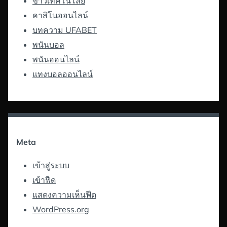
ข่าวเทคโนโลยี
คาสิโนออนไลน์
บทความ UFABET
พนันบอล
พนันออนไลน์
แทงบอลออนไลน์
Meta
เข้าสู่ระบบ
เข้าฟีด
แสดงความเห็นฟีด
WordPress.org