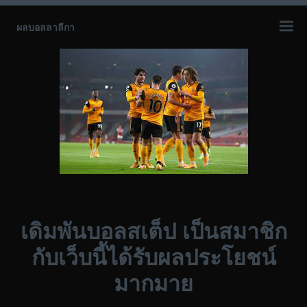
Skip
to
ผลบอลลาลีกา
Open
content
menu
เดิมพันบอลสเต็ป เป็นสมาชิก
กับเว็บนี้ได้รับผลประโยชน์
มากมาย