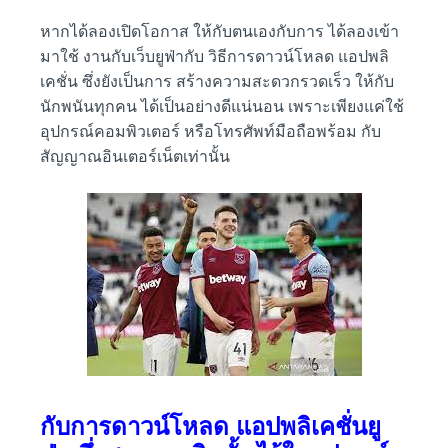
หากได้ลองเปิดโอกาส ให้กับตนเองกับการ ได้ลองเข้า
มาใช้ งานกับเว็บยูฟ่ากับ วิธีการดาวน์โหลด แอปพลิ
เคชั่น ซึ่งยังเป็นการ สร้างความสะดวกรวดเร็ว ให้กับ
นักพนันทุกคน ได้เป็นอย่างดีแน่นอน เพราะเพียงแค่ใช้
อุปกรณ์คอมพิวเตอร์ หรือโทรศัพท์มือถือพร้อม กับ
สัญญาณอินเตอร์เน็ตเท่านั้น
กับการดาวน์โหลด แอปพลิเคชั่นยู