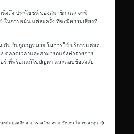
 คำนึงถึง ประโยชน์ ของสมาชิก และจะมี
้ ในการพนัน แต่ละครั้ง ที่จะมีความเสี่ยงที่
ุน กับเว็บถูกกฎหมาย ในการใช้ บริการแต่ละ
ตนเอง ตลอดเวลาและสามารถแจ้งทำรายการ
์ ที่พร้อมแก้ไขปัญหา และตอบข้อสงสัย
 เว็บพนันบอลดีๆ สามารถสร้าง ความชัดเจน ในการลงทุน