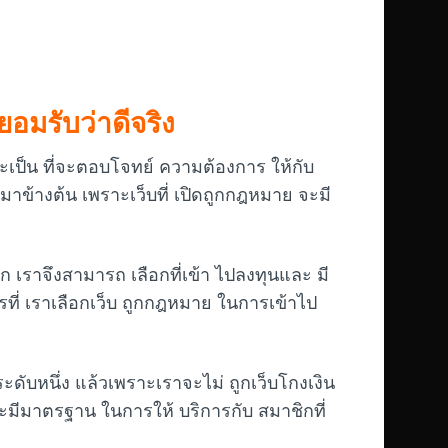
รยอมรับว่าดีจริง
 จะเป็น ที่จะตอบโจทย์ ความต้องการ ให้กับ
มาข้างต้น เพราะเว็บที่ เปิดถูกกฎหมาย จะมี
ัก เราจึงสามารถ เลือกที่เข้า ไปลงทุนและ มี
ที่ เราเลือกเว็บ ถูกกฎหมาย ในการเข้าไป
ะดับหนึ่ง แล้วเพราะเราจะไม่ ถูกเว็บโกงเงิน
จะมีมาตรฐาน ในการให้ บริการกับ สมาชิกที่