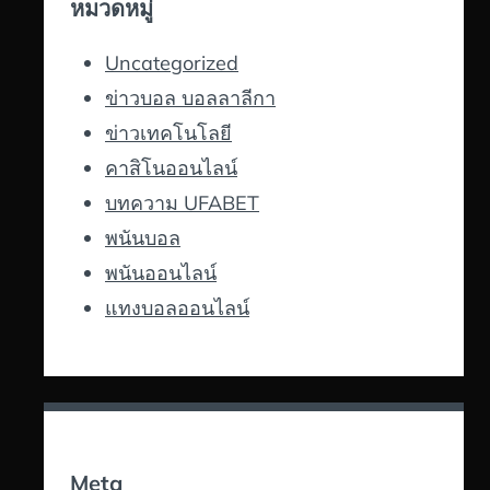
หมวดหมู่
Uncategorized
ข่าวบอล บอลลาลีกา
ข่าวเทคโนโลยี
คาสิโนออนไลน์
บทความ UFABET
พนันบอล
พนันออนไลน์
แทงบอลออนไลน์
Meta