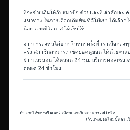
ที่จะจ่ายเงินให้กับสมาชิก ด้วยและที่ สำคัญจะ
แนวทาง ในการเลือกเดิมพัน ที่ดีให้เรา ได้เลือกใช
น้อย และมีโอกาส ได้เงินใช้
จากการลงทุนไม่ยาก ในทุกๆครั้งที่ เราเลือกลงท
ครั้ง สมาชิกสามารถ เช็คยอดดูยอด ได้ด้วย
ฝากและถอน ได้ตลอด 24 ชม. บริการคอลเซนเตอร
ตลอด 24 ชั่วโมง
เมนู
รายได้ของทวิตเตอร์ เมื่อพบเจอกับสถานการณ์โควิด
เว็บแทงบอลไม่มีขั้นต่ำ
นำทาง