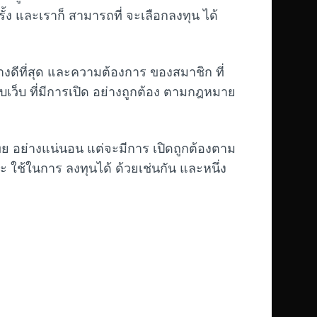
รั้ง และเราก็ สามารถที่ จะเลือกลงทุน ได้
งดีที่สุด และความต้องการ ของสมาชิก ที่
กับเว็บ ที่มีการเปิด อย่างถูกต้อง ตามกฎหมาย
ไทย อย่างแน่นอน แต่จะมีการ เปิดถูกต้องตาม
 ใช้ในการ ลงทุนได้ ด้วยเช่นกัน และหนึ่ง