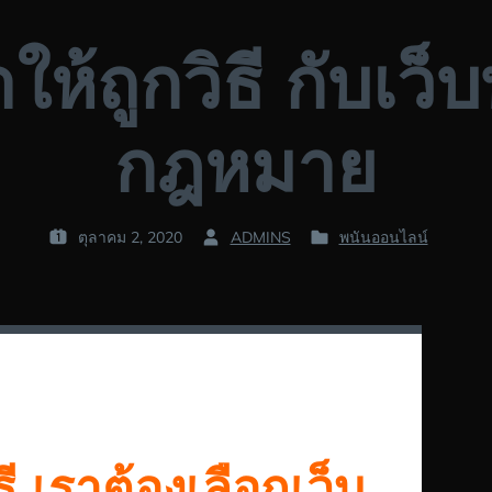
ให้ถูกวิธี กับเว
กฎหมาย
ตุลาคม 2, 2020
ADMINS
พนันออนไลน์
P
B
P
O
Y
O
S
:
S
T
T
E
E
D
D
O
I
N
N
:
:
ธี เราต้องเลือกเว็บ