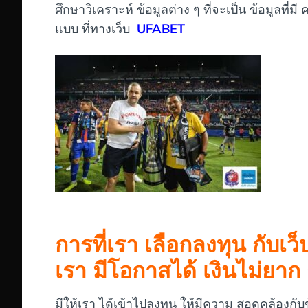
ศึกษาวิเคราะห์ ข้อมูลต่าง ๆ ที่จะเป็น ข้อมูลที่
แบบ ที่ทางเว็บ
UFABET
การที่เรา เลือกลงทุน กับเว
เรา มีโอกาสได้ เงินไม่ยาก 
มีให้เรา ได้เข้าไปลงทุน ให้มีความ สอดคล้องกับ