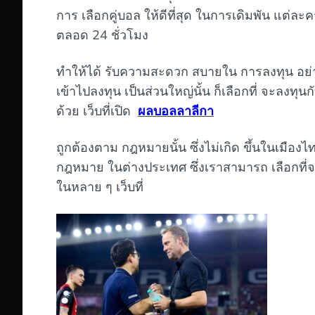
การ เลือกคู่บอล ให้ดีที่สุด ในการเดิมพัน แต่ละค
ตลอด 24 ชั่วโมง
ทำให้ได้ รับความสะดวก สบายใน การลงทุน อย่า
เข้าไปลงทุน เป็นส่วนใหญ่นั้น ก็เลือกที่ จะลงทุน
ด้วย เว็บที่เปิด
ผลบอลลาลีกา
ถูกต้องตาม กฎหมายนั้น ซึ่งไม่เกิด ขึ้นในเมือง
กฎหมาย ในต่างประเทศ ซึ่งเราสามารถ เลือกที่จะ
ในหลาย ๆ เว็บที่