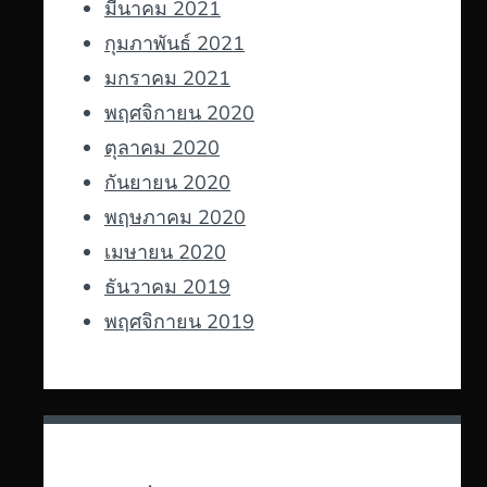
มีนาคม 2021
กุมภาพันธ์ 2021
มกราคม 2021
พฤศจิกายน 2020
ตุลาคม 2020
กันยายน 2020
พฤษภาคม 2020
เมษายน 2020
ธันวาคม 2019
พฤศจิกายน 2019