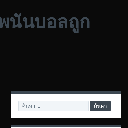
็บพนันบอลถูก
ค้นหา
สำหรับ: