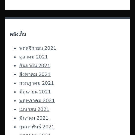
คลังเก็บ
พฤศจิกายน 2021
ตุลาคม 2021
กันยายน 2021
สิงหาคม 2021
กรกฎาคม 2021
มิถุนายน 2021
พฤษภาคม 2021
เมษายน 2021
มีนาคม 2021
กุมภาพันธ์ 2021