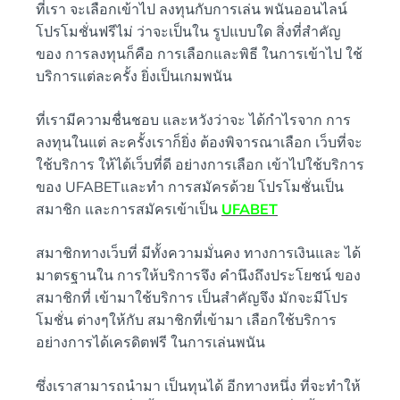
ที่เรา จะเลือกเข้าไป ลงทุนกับการ
เล่น พนันออนไลน์
โปรโมชั่นฟรี
ไม่ ว่าจะเป็นใน รูปแบบใด สิ่งที่สำคัญ
ของ การลงทุนก็คือ การเลือกและพิธี ในการเข้าไป ใช้
บริการแต่ละครั้ง ยิ่งเป็นเกมพนัน
ที่เรามีความชื่นชอบ และหวังว่าจะ ได้กำไรจาก การ
ลงทุนในแต่ ละครั้งเราก็ยิ่ง ต้องพิจารณาเลือก เว็บที่จะ
ใช้บริการ ให้ได้เว็บที่ดี อย่างการเลือก เข้าไปใช้บริการ
ของ
UFABET
และทำ การ
สมัครด้วย โปรโมชั่น
เป็น
สมาชิก และการสมัครเข้าเป็น
UFABET
สมาชิกทางเว็บที่ มีทั้งความมั่นคง ทางการเงินและ ได้
มาตรฐานใน การให้บริการจึง คำนึงถึงประโยชน์ ของ
สมาชิกที่ เข้ามาใช้บริการ เป็นสำคัญจึง มักจะมีโปร
โมชั่น ต่างๆให้กับ สมาชิกที่เข้ามา เลือกใช้บริการ
อย่างการได้เครดิตฟรี ในการเล่นพนัน
ซึ่งเราสามารถนำมา เป็นทุนได้ อีกทางหนึ่ง ที่จะทำให้