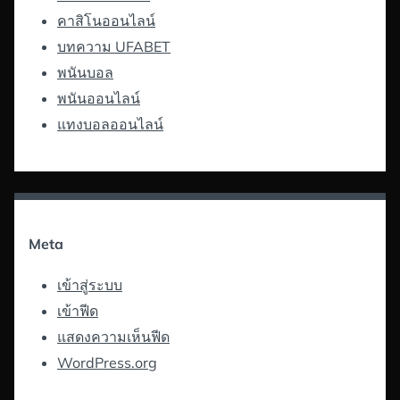
คาสิโนออนไลน์
บทความ UFABET
พนันบอล
พนันออนไลน์
แทงบอลออนไลน์
Meta
เข้าสู่ระบบ
เข้าฟีด
แสดงความเห็นฟีด
WordPress.org