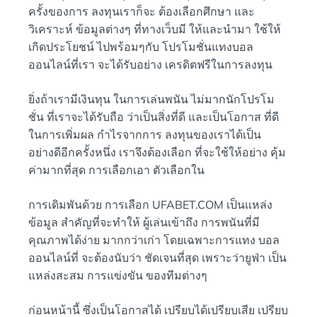
ครั้งของการ ลงทุนเราก็จะ ต้องเลือกศึกษา และ
วิเคราะห์ ข้อมูลต่างๆ ที่ทางเว็บมี ให้และนำมา ใช้ให้
เกิดประโยชน์ ไปพร้อมๆกับ
โปรโมชั่นแทงบอล
ออนไลน์
ที่เรา จะได้รับอย่าง เครดิตฟรีในการลงทุน
ยิ่งถ้าเรามีเงินทุน ในการเล่นพนัน ไม่มากนักโปรโม
ชั่น ที่เราจะได้รับถือ ว่าเป็นสิ่งที่ดี และเป็นโอกาส ที่ดี
ในการเพิ่มผล กำไรจากการ ลงทุนของเราได้เป็น
อย่างดีอีกครั้งหนึ่ง เราจึงต้องเลือก ที่จะใช้ให้อย่าง คุ้ม
ค่ามากที่สุด
การเลือกเอา ตัวเลือกใน
การเดิมพันด้วย การเลือก
UFABET.COM
เป็นแหล่ง
ข้อมูล สำคัญที่จะทำให้ ผู้เล่นเข้าถึง การพนันที่มี
คุณภาพได้ง่าย มากกว่าเก่า โดยเฉพาะการแทง บอล
ออนไลน์ที่ จะต้องนับว่า ชัดเจนที่สุด เพราะว่ายูฟ่า เป็น
แหล่งสะสม การแข่งขัน ของทีมต่างๆ
ก่อนหน้านี้ ซึ่งเป็นโอกาสได้ เปรียบได้เปรียบเสีย เปรียบ