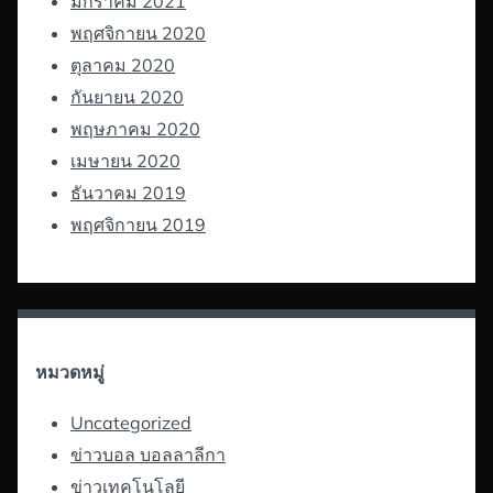
มกราคม 2021
พฤศจิกายน 2020
ตุลาคม 2020
กันยายน 2020
พฤษภาคม 2020
เมษายน 2020
ธันวาคม 2019
พฤศจิกายน 2019
หมวดหมู่
Uncategorized
ข่าวบอล บอลลาลีกา
ข่าวเทคโนโลยี