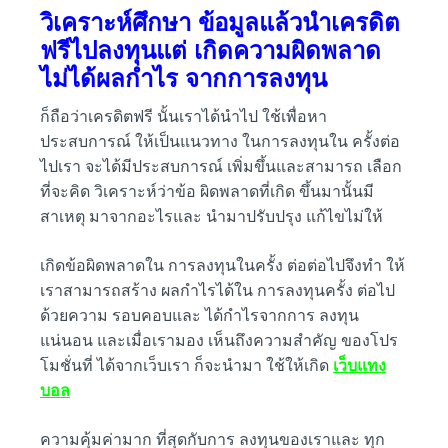
วิเคราะห์ศึกษา ข้อมูลแล้วนำเครดิต
ฟรีไปลงทุนแต่ เกิดความผิดพลาด
ไม่ได้ผลกำไร จากการลงทุน
ก็ถือว่าเครดิตฟรี นั้นเราได้นำไป ใช้เพื่อหา
ประสบการณ์ ให้เป็นแนวทาง ในการลงทุนใน ครั้งต่อ
ไปเรา จะได้มีประสบการณ์ เพิ่มขึ้น
และสามารถ เลือก
ที่จะคิด วิเคราะห์ว่าข้อ ผิดพลาดที่เกิด ขึ้นมานั้นมี
สาเหตุ มาจากอะไรและ นำมาปรับปรุง แก้ไขไม่ให้
เกิดข้อผิดพลาดใน การลงทุนในครั้ง ต่อต่อไปจึงทำ ให้
เราสามารถสร้าง ผลกำไรได้ใน การลงทุนครั้ง ต่อไป
ด้วยความ รอบคอบและ ได้กำไรจากการ ลงทุน
แน่นอน และเมื่อเรามอง เห็นถึงความสำคัญ ของโปร
โมชั่นที่ ได้จากเว็บเรา ก็จะนำมา ใช้ให้เกิด
เว็บแทง
บอล
ความคุ้มค่ามาก ที่สุดกับการ ลงทุนของเราและ ทุก