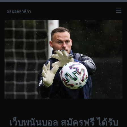
Skip
to
ผลบอลลาลีกา
Open
content
menu
เว็บพนันบอล สมัครฟรี ได้รับ