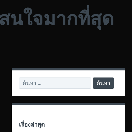
่าสนใจมากที่สุด
ค้นหา
สำหรับ:
เรื่องล่าสุด