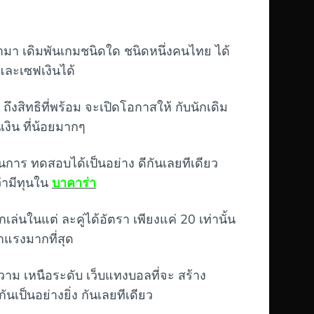
ามา เดิมพันเกมชนิดใด ชนิดหนึ่งคนไทย ได้
และเซฟเงินได้
 ถึงสิทธิที่พร้อม จะเปิดโอกาสให้ กับนักเดิม
งิน ที่น้อยมากๆ
ในการ ทดสอบได้เป็นอย่าง ดีกันเลยทีเดียว
ว่ามีทุนใน
บาคาร่า
่นในแต่ ละคู่ได้อัตรา เพียงแค่ 20 เท่านั้น
าแรงมากที่สุด
วาม เหนือระดับ
เว็บแทงบอล
ที่จะ สร้าง
นเป็นอย่างยิ่ง กันเลยทีเดียว