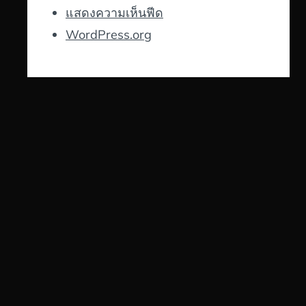
แสดงความเห็นฟีด
WordPress.org