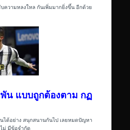
ับความหลงใหล กันเพิ่มมากยิ่งขึ้น อีกด้วย
ดิมพัน แบบถูกต้องตาม กฏ
่นกันได้อย่าง สนุกสนานกันไป เลยหมดปัญหา
่ไม่ มีข้อจำกัด