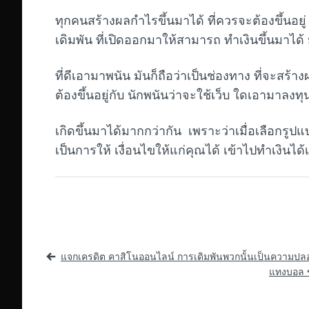
ทุกคนสร้างผลกำไรขึ้นมาได้ ที่ควรจะต้องขึ้นอย
เดิมพัน ที่เปิดออกมาให้สามารถ ทำเงินขึ้นมาไ
ที่ดีเอามาพนัน มันก็ถือว่าเป็นช่องทาง ที่จะสร้าง
ต้องขึ้นอยู่กับ นักพนันว่าจะใช้เว็บ ใดเอามาลงท
เกิดขึ้นมาได้มากกว่ากัน เพราะว่าเมื่อเลือกรูปแบบ 
เป็นการให้ เงื่อนไขให้แก่คุณได้ เข้าไปทำเงินได
เมนู
แจกเครดิต คาสิโนออนไลน์ การเดิมพันพวกนั้นเป็นความปล
แทงบอล ข
นำทาง