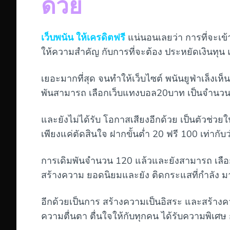
ด้วย
เว็บพนัน ให้เครดิตฟรี
แน่นอนเลยว่า การที่จะเข้
ให้ความสำคัญ กับการที่จะต้อง ประหยัดเงินทุน 
เยอะมากที่สุด จนทำให้เว็บไซต์ พนันยูฟ่าเล็งเห็น
พันสามารถ เลือก
เว็บแทงบอล20บาท
เป็นจำนวนเ
และยังไม่ได้รับ โอกาสเสียงอีกด้วย เป็นตัวช่วย
เพียงแค่ตัดสินใจ
ฝากขั้นต่ำ 20 ฟรี 100
เท่ากับ
การเดิมพันจำนวน 120 แล้วและยังสามารถ เลือกเล
สร้างความ ยอดนิยมและยัง ติดกระแสที่กำลัง ม
อีกด้วยเป็นการ สร้างความเป็นอิสระ และสร้างค
ความตื่นตา ตื่นใจให้กับทุกคน ได้รับความพิเศษ กั