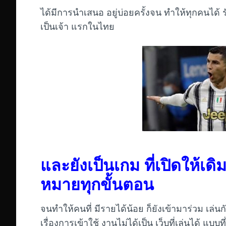
ได้มีการนำเสนอ อยู่บ่อยครั้งจน ทำให้ทุกคนได้ ร
เป็นเจ้า แรกในไทย
และยังเป็นเกม ที่เปิดให้เ
หมายทุกขั้นตอน
จนทำให้คนที่ มีรายได้น้อย ก็ยังเข้ามาร่วม เล
เรื่องการเข้าใช้ งานไม่ได้เป็น เว็บที่เล่นได้ แบบที