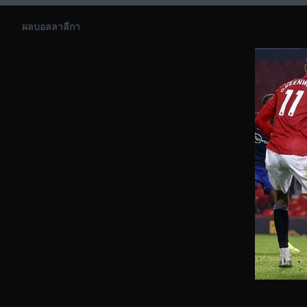
Skip
to
ผลบอลลาลีกา
content