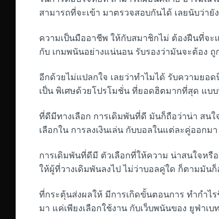
สามารถที่จะเข้า มาตรวจสอบกันได้ เลยนับว่ายั
ความเป็นมืออาชีพ ให้กับสมาชิกไม่ ต้องฝืนที่จ
กับ เกมพนันอย่างแน่นอน รับรองว่ามันจะต้อง ถู
อีกด้วยไม่แปลกใจ เลยว่าทำไมได้ รับความยอดน
เป็น พิเศษด้วยโปรโมชั่น ที่ยอดฮิตมากที่สุด แบบน
ที่ดีมีทางเลือก การเดิมพันที่ดี มันก็ถือว่าน่า สน
เลือกใน การลงเงินเล่น กับบอลในแต่ละคู่ออกมา
การเดิมพันที่ดีมี ตัวเลือกที่ให้ความ น่าสนใจหรื
ให้ผู้ที่วางเดิมพันลงไป ไม่ว่าบอลคู่ใด ก็ตามมันก็
ที่กระตุ้นส่งผลให้ มีการเกิดขั้นตอนการ ทำกำไร
มา แค่เพียงเลือกใช้งาน กับเว็บพนันของ ยูฟ่าเบท