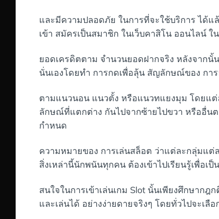
และมีความปลอดภัย ในการที่จะใช้บริการ ได้แล้วใ
เข้า สมัครเป็นสมาชิก ในเว็บคาสิโน ออนไลน์ ใ
ยอดเครดิตตาม จำนวนยอดฝากจริง หลังจากนั้นก็
นั่นเองโดยทำ การกดเพื่อลุ้น สัญลักษณ์ของ กา
ตามแนวนอน แนวตั้ง หรือแนวทแยงมุม โดยแต่ละ
ลักษณ์ที่แตกต่าง กันไปจากซ้ายไปขวา หรืออื่นต
กำหนด
ความหมายของ การเล่นสล็อต ว่าแต่ละกลุ่มแต่
สิ่งเหล่านี้นักพนันทุกคน ต้องเข้าไปเรียนรู้เพื่อเป็
สนใจในการเข้าเล่นเกม Slot นั้นเพียงศึกษากฎกต
และเล่นได้ อย่างง่ายดายจริงๆ โดยทั่วไปจะเลือ