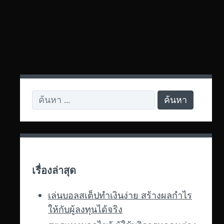
ค้นหา
สำหรับ:
เรื่องล่าสุด
เล่นบอลสเต็ปทำเงินง่าย สร้างผลกำไร
ให้กับผู้ลงทุนได้จริง