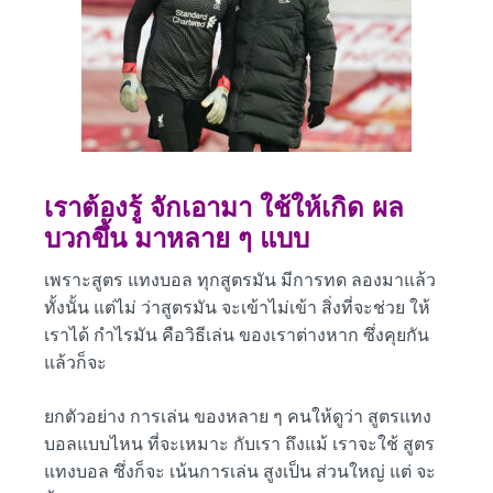
เราต้องรู้ จักเอามา ใช้ให้เกิด ผล
บวกขึ้น มาหลาย ๆ แบบ
เพราะสูตร แทงบอล ทุกสูตรมัน มีการทด ลองมาแล้ว
ทั้งนั้น แต่ไม่ ว่าสูตรมัน จะเข้าไม่เข้า สิ่งที่จะช่วย ให้
เราได้ กำไรมัน คือวิธีเล่น ของเราต่างหาก ซึ่งคุยกัน
แล้วก็จะ
ยกตัวอย่าง การเล่น ของหลาย ๆ คนให้ดูว่า สูตรแทง
บอลแบบไหน ที่จะเหมาะ กับเรา ถึงแม้ เราจะใช้ สูตร
แทงบอล ซึ่งก็จะ เน้นการเล่น สูงเป็น ส่วนใหญ่ แต่ จะ