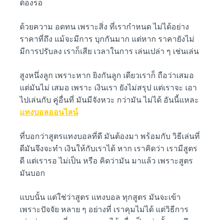
ต้องรอ
ด้วยความ อดทน เพราะสิ่ง ที่เรากำหนด ไม่ได้อย่าง
ราคาที่ถึง แม้จะมีการ บุกกันมาก แต่หาก ราคายังไม่
มีการปรับลง เราก็เสีย เวลาในการ เล่นเปล่า ๆ เช่นเล่น
สูงหนึ่งลูก เพราะหาก ยิงกันลูก เดียวเราก็ ถือว่าเสมอ
แต่มันไม่ เสมอ เพราะ เงินเรา ยังไม่สรุป แต่เราจะ เอา
ไปเล่นกับ คู่อื่นที่ มันมีจังหวะ กว่ามัน ไม่ได้ อันนี้แหละ
แทงบอลออนไลน์
ที่บอกว่าสูตรแทงบอลที่ดี มันต้องมา พร้อมกับ วิธีเล่นที่
ดีมันจึงจะทำ เงินให้กับเราได้ หาก เราคิดว่า เรามีสูตร
ดี แต่เรารอ ไม่เป็น หรือ คิดว่ามัน มาแล้ว เพราะสูตร
มันบอก
แบบนั้น แต่ใช่ว่าสูตร แทงบอล ทุกสูตร มันจะเข้า
เพราะปัจจัย หลาย ๆ อย่างที่ เราคุมไม่ได้ แต่วิธีการ