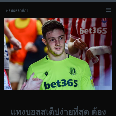
Skip
to
ผลบอลลาลีกา
Open
content
menu
แทงบอลสเต็ปง่ายที่สุด ต้อง