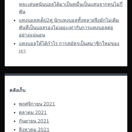
หละเล่นพนันบอลได้มาเป็นหมื่นเป็นแสนจากทุนไม่กี่
พัน
แทงบอลสเต็ป2คู่ นักแทงบอลทั้งหลายจึงมักไม่เดิม
พันที่เป็นบอลรองไม่เยอะเท่ากับการแทงบอลต่อ
อย่างแน่นอน
แทงบอลให้ได้กำไร การสมัครเป็นสมาชิกใหม่ของ
เรา
คลังเก็บ
พฤศจิกายน 2021
ตุลาคม 2021
กันยายน 2021
สิงหาคม 2021