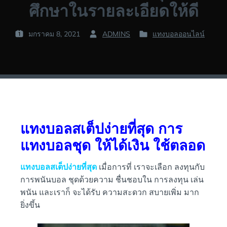
ศึกษาในรายละเอียดให้ดี
มกราคม 8, 2021
ADMINS
แทงบอลออนไลน์
P
B
P
O
Y
O
S
:
S
T
T
E
E
D
D
O
I
N
N
แทงบอลสเต็ปง่ายที่สุด การ
:
:
แทงบอลชุด ให้ได้เงิน ใช้ตลอด
แทงบอลสเต็ปง่ายที่สุด
เมื่อการที่ เราจะเลือก ลงทุนกับ
การ
พนันบอล ชุด
ด้วยความ ชื่นชอบใน การลงทุน เล่น
พนัน และเราก็ จะได้รับ ความสะดวก สบายเพิ่ม มาก
ยิ่งขึ้น