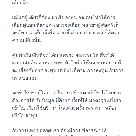
เลือกผิด
แม้แต่ผู้ เดียวก็ต้อง มาเริ่มลงทุน กันใหม่ ทำให้การ
เลือกคู่บอล ที่ตายคน อาจจะเลือก หลายๆคู่ ต่อครั้งก็
จะมีความ เสี่ยงที่เพิ่ม มากขึ้นด้วย แต่บางคน ก็คิดว่า
ความเสี่ยงนั้น
คุ้มค่ากับ เงินที่จะ ได้มาเพราะ ผลกรรมใด ที่จะได้
ตอบกลับคืน มาหลายเท่า ตัวจึงทำ ให้หลายคน ยอมที่
จะ เสี่ยงกับการ ลงทุนแต่ ยังไงก็ตาม การลงทุน กับการ
แทง บอลชุด
จะทำให้ เรามีโอกาส ในการสร้าง ผลกำไร ได้ไม่ยาก
ด้วยการได้ รับข้อมูล ที่ดีจาก เว็บที่ได้ มาตรฐานที่ เรา
เข้าไป เลือกใช้บริการ ในแต่ละครั้ง
เพราะการเลือก
เข้าไปลงทุน
กับการ
แทง บอลชุด
เรา ต้องมีการ พิจารณาให้