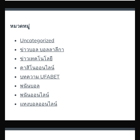
หมวดหมู่
Uncategorized
ข่าวบอล บอลลาลีกา
ข่าวเทคโนโลยี
คาสิโนออนไลน์
บทความ UFABET
พนันบอล
พนันออนไลน์
แทงบอลออนไลน์