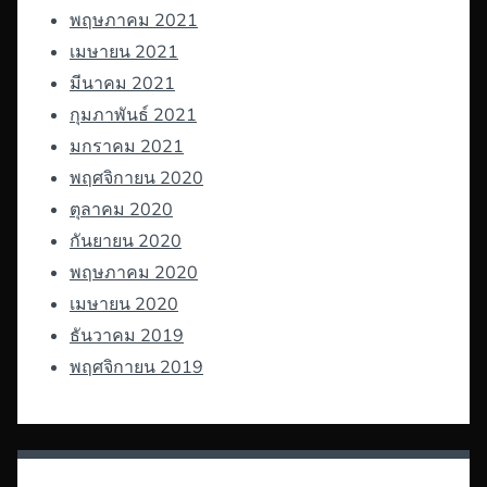
พฤษภาคม 2021
เมษายน 2021
มีนาคม 2021
กุมภาพันธ์ 2021
มกราคม 2021
พฤศจิกายน 2020
ตุลาคม 2020
กันยายน 2020
พฤษภาคม 2020
เมษายน 2020
ธันวาคม 2019
พฤศจิกายน 2019