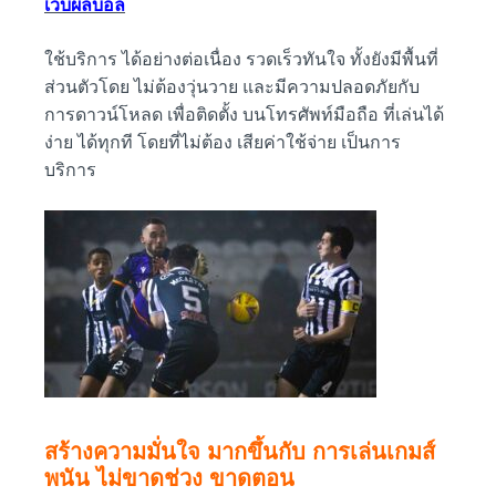
เว็บผลบอล
ใช้บริการ ได้อย่างต่อเนื่อง รวดเร็วทันใจ ทั้งยังมีพื้นที่
ส่วนตัวโดย ไม่ต้องวุ่นวาย และมีความปลอดภัยกับ
การดาวน์โหลด เพื่อติดตั้ง บนโทรศัพท์มือถือ ที่เล่นได้
ง่าย ได้ทุกที โดยที่ไม่ต้อง เสียค่าใช้จ่าย เป็นการ
บริการ
สร้างความมั่นใจ มากขึ้นกับ การเล่นเกมส์
พนัน ไม่ขาดช่วง ขาดตอน