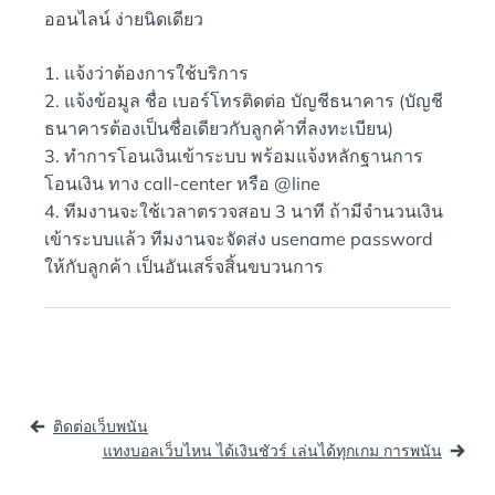
ออนไลน์ ง่ายนิดเดียว
1. แจ้งว่าต้องการใช้บริการ
2. แจ้งข้อมูล ชื่อ เบอร์โทรติดต่อ บัญชีธนาคาร (บัญชี
ธนาคารต้องเป็นชื่อเดียวกับลูกค้าที่ลงทะเบียน)
3. ทำการโอนเงินเข้าระบบ พร้อมแจ้งหลักฐานการ
โอนเงิน ทาง call-center หรือ @line
4. ทีมงานจะใช้เวลาตรวจสอบ 3 นาที ถ้ามีจำนวนเงิน
เข้าระบบแล้ว ทีมงานจะจัดส่ง usename password
ให้กับลูกค้า เป็นอันเสร็จสิ้นขบวนการ
เมนู
ติดต่อเว็บพนัน
นำทาง
แทงบอลเว็บไหน ได้เงินชัวร์ เล่นได้ทุกเกม การพนัน
เรื่อง