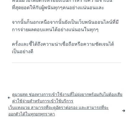
ที่สุดยอดให้กับผู้พนันทุกๆคนอย่างแน่นอนและ
จากนั้นก็นอกเหนือจากนั้นยังเป็นเว็บพนันออนไลน์ที่มี
การจ่ายผลตอบแทนได้อย่างแน่นอนในทุกๆ
ครั้งและชี้ได้ถึงความน่าเชื่อถือหรือความชัดเจนได้
เป็นอย่างดี
เมนู
ดูมวยสด ช่องทางการเข้าใช้งานที่ไม่ยุ่งยากพร้อมกับไม่ต้องเสีย
นำทาง
ค่าใช้จ่ายสำหรับการเข้าใช้บริการ
เว็บแทงมวย สามารถที่จะดูอัตราต่อรอง และสามารถที่จะ
เรื่อง
ออกตัวได้ในทุกยกทุกราคา