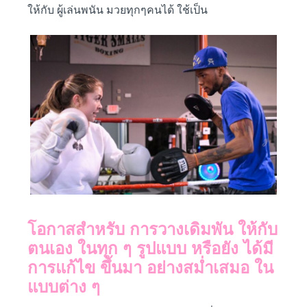
ให้กับ ผู้เล่นพนัน มวยทุกๆคนได้ ใช้เป็น
โอกาสสำหรับ การวางเดิมพัน ให้กับ
ตนเอง ในทุก ๆ รูปแบบ หรือยัง ได้มี
การแก้ไข ขึ้นมา อย่างสม่ำเสมอ ใน
แบบต่าง ๆ