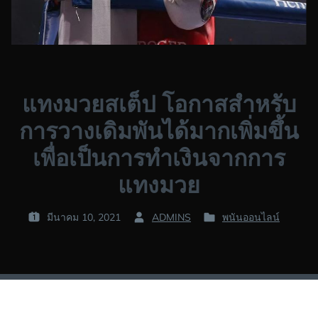
แทงมวยสเต็ป โอกาสสำหรับ
การวางเดิมพันได้มากเพิ่มขึ้น
เพื่อเป็นการทำเงินจากการ
แทงมวย
มีนาคม 10, 2021
ADMINS
พนันออนไลน์
P
B
P
O
Y
O
S
:
S
T
T
E
E
D
D
O
I