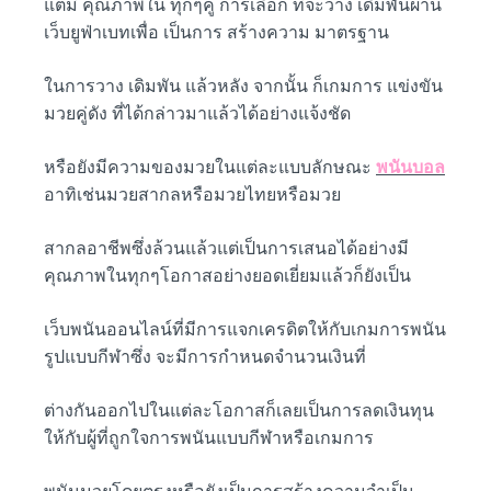
แต่มี คุณภาพใน ทุกๆคู่ การเลือก ที่จะวาง เดิมพันผ่าน
เว็บยูฟ่าเบทเพื่อ เป็นการ สร้างความ มาตรฐาน
ในการวาง เดิมพัน แล้วหลัง จากนั้น ก็เกมการ แข่งขัน
มวยคู่ดัง ที่ได้กล่าวมาแล้วได้อย่างแจ้งชัด
หรือยังมีความของมวยในแต่ละแบบลักษณะ
พนันบอล
อาทิเช่นมวยสากลหรือมวยไทยหรือมวย
สากลอาชีพซึ่งล้วนแล้วแต่เป็นการเสนอได้อย่างมี
คุณภาพในทุกๆโอกาสอย่างยอดเยี่ยมแล้วก็ยังเป็น
เว็บพนันออนไลน์ที่มีการแจกเครดิตให้กับเกมการพนัน
รูปแบบกีฬาซึ่ง จะมีการกำหนดจำนวนเงินที่
ต่างกันออกไปในแต่ละโอกาสก็เลยเป็นการลดเงินทุน
ให้กับผู้ที่ถูกใจการพนันแบบกีฬาหรือเกมการ
พนันมวยโดยตรงหรือยังเป็นการสร้างความจำเป็น