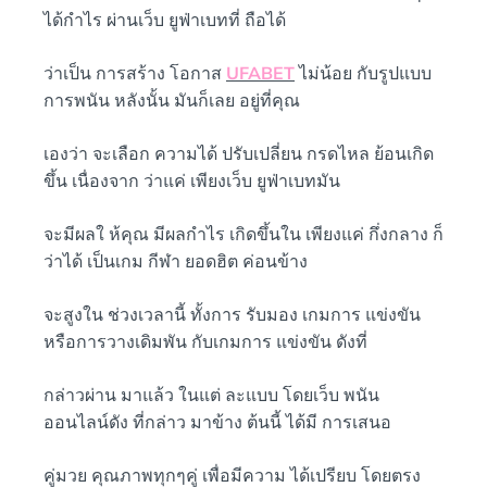
ได้กำไร ผ่านเว็บ ยูฟ่าเบทที่ ถือได้
ว่าเป็น การสร้าง โอกาส
UFABET
ไม่น้อย กับรูปแบบ
การพนัน หลังนั้น มันก็เลย อยู่ที่คุณ
เองว่า จะเลือก ความได้ ปรับเปลี่ยน กรดไหล ย้อนเกิด
ขึ้น เนื่องจาก ว่าแค่ เพียงเว็บ ยูฟ่าเบทมัน
จะมีผลใ ห้คุณ มีผลกำไร เกิดขึ้นใน เพียงแค่ กึ่งกลาง ก็
ว่าได้ เป็นเกม กีฬา ยอดฮิต ค่อนข้าง
จะสูงใน ช่วงเวลานี้ ทั้งการ รับมอง เกมการ แข่งขัน
หรือการวางเดิมพัน กับเกมการ แข่งขัน ดังที่
กล่าวผ่าน มาแล้ว ในแต่ ละแบบ โดยเว็บ พนัน
ออนไลน์ดัง ที่กล่าว มาข้าง ต้นนี้ ได้มี การเสนอ
คู่มวย คุณภาพทุกๆคู่ เพื่อมีความ ได้เปรียบ โดยตรง