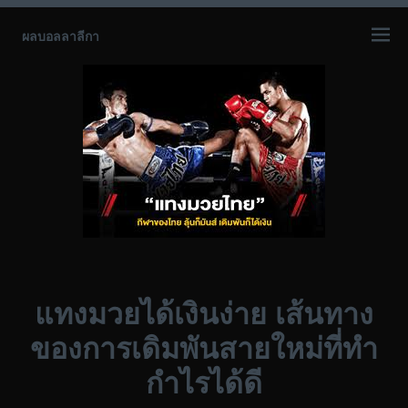
Skip
to
ผลบอลลาลีกา
Open
content
menu
แทงมวยได้เงินง่าย เส้นทาง
ของการเดิมพันสายใหม่ที่ทำ
กำไรได้ดี