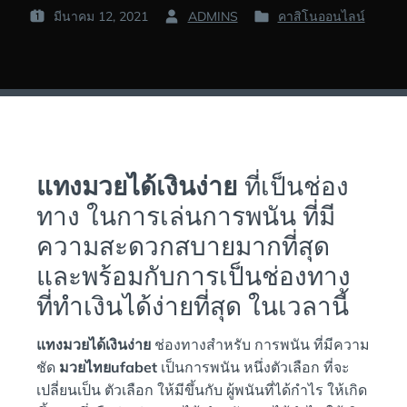
มีนาคม 12, 2021
ADMINS
คาสิโนออนไลน์
P
B
P
O
Y
O
S
:
S
T
T
E
E
D
D
O
I
N
N
แทงมวยได้เงินง่าย
ที่เป็นช่อง
:
:
ทาง ในการเล่นการพนัน ที่มี
ความสะดวกสบายมากที่สุด
และพร้อมกับการเป็นช่องทาง
ที่ทำเงินได้ง่ายที่สุด ในเวลานี้
แทงมวยได้เงินง่าย
ช่องทางสำหรับ การพนัน ที่มีความ
ชัด
มวยไทยufabet
เป็นการพนัน หนึ่งตัวเลือก ที่จะ
เปลี่ยนเป็น ตัวเลือก ให้มีขึ้นกับ ผู้พนันที่ได้กำไร ให้เกิด