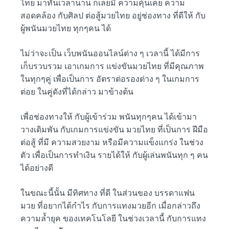
ไทย มาทันเวลานาน ก็เลยมี ความคุ้นเคย ความ
สอดคล้อง กับศิลป ต่อสู้มวยไทย อยู่ช่องทาง ที่ดีให้ กับ
ผู้พนันมวยไทย ทุกๆคน ได้
ไม่ว่าจะเป็น เว็บพนันออนไลน์ต่าง ๆ เวลานี้ ได้มีการ
เก็บรวบรวม เอาเกมการ แข่งขันมวยไทย ที่มีคุณภาพ
ในทุกๆคู่ เพื่อเป็นการ อัตราต่อรองต่าง ๆ ในเกมการ
ต่อย ในคู่ดังที่ได้กล่าว มาข้างต้น
เพื่อช่องทางให้ กับผู้เข้าร่วม พนันทุกๆคน ได้เข้ามา
วางเดิมพัน กับเกมการแข่งขัน มวยไทย ที่เป็นการ ฝีมือ
ต่อสู้ ที่มี ความสวยงาม หรือมีความแข็งแกร่ง ในช่วง
ตัว เพื่อเป็นการทำเงิน รายได้ให้ กับผู้เล่นพนันทุก ๆ คน
ได้อย่างดี
ในขณะนี้นั้น มีทิศทาง ที่ดี ในส่วนของ บรรดาแฟน
มวย ที่อยากได้กำไร กับการแทงมวยอีก เมื่อกล่าวถึง
ความล้ำยุค ของเทคโนโลยี ในช่วงเวลานี้ กับการแทง