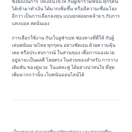
ซึ่งยังเป็นการ ให้เงื่อนไขให้ กับผู้เข้าร่วมพนัน ทุกๆคน
ได้เข้ามาทำเงิน ได้มากเพิ่มขึ้น หรือมีความเชื่อมโยง
อีกว่า เป็นการเลือกลงทุน แบบยกต่อยกคล้าย ๆ กับการ
แทงบอล สดนั่นเอง
การเลือกใช้งาน กับเว็บยูฟ่าเบท ช่องทางที่ดีให้ กับผู้
เล่นพนันมวยไทย ทุกๆคน อย่างชัดเจน ด้วยความคุ้น
เคย หรือประสบการณ์ ในส่วนของ เพื่อการมองมวย
อยู่น่าจะเป็นผลดี โดยตรง ในส่วนของสำหรับ การวาง
เดิมพัน ของคู่มวย ในแต่ละคู่ ได้อย่างน่าสนใจ ที่สุด
เพิ่มมากกว่านั้น เว็บพนันออนไลน์ได้
เมนู
เว็บแทงมวย สามารถที่จะดูอัตราต่อรอง และสามารถที่จะ