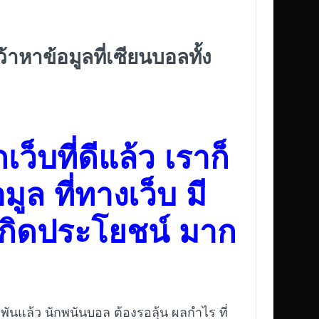
าหาข้อมูลที่เซียนบอลทั้ง
ว็บที่ดีแล้ว เราก็
มูล ที่ทางเว็บ มี
้เกิดประโยชน์ มาก
ันแล้ว นักพนันบอล ต้องรอลุ้น ผลกำไร ที่