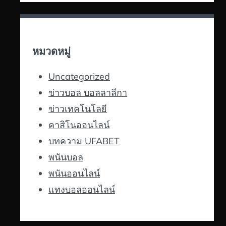
หมวดหมู่
Uncategorized
ข่าวบอล บอลลาลีกา
ข่าวเทคโนโลยี
คาสิโนออนไลน์
บทความ UFABET
พนันบอล
พนันออนไลน์
แทงบอลออนไลน์