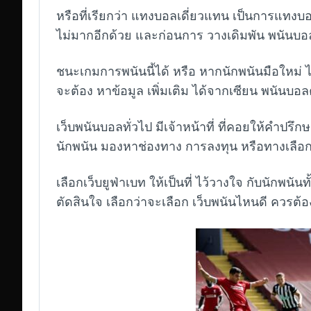
หรือที่เรียกว่า แทงบอลเดี่ยวแทน เป็นการแทงบอ
ไม่มากอีกด้วย และก่อนการ วางเดิมพัน พนันบอล
ชนะเกมการพนันนี้ได้ หรือ หากนักพนันมือใหม่ ไ
จะต้อง หาข้อมูล เพิ่มเติม ได้จากเซียน พนันบอ
เว็บพนันบอลทั่วไป มีเจ้าหน้าที่ ที่คอยให้คำปร
นักพนัน มองหาช่องทาง การลงทุน หรือทางเลือ
เลือกเว็บยูฟ่าเบท ให้เป็นที่ ไว้วางใจ กับนักพนั
ตัดสินใจ เลือกว่าจะเลือก เว็บพนันไหนดี ควรต้