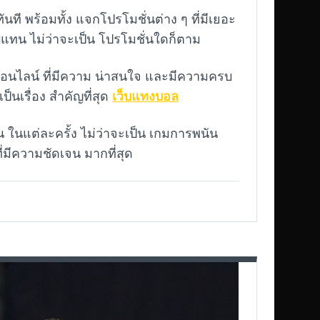
นที พร้อมทั้ง แจกโปรโมชั่นต่าง ๆ ที่มีเยอะ
บแทน ไม่ว่าจะเป็น โปรโมชั่นใดก็ตาม
ออนไลน์ ที่มีความ น่าสนใจ และมีความครบ
ป็นเรื่อง สำคัญที่สุด
เว็บแทงบอล
 ในแต่ละครั้ง ไม่ว่าจะเป็น เกมการพนัน
่มีความชัดเจน มากที่สุด