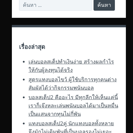
ค้นหา
สำหรับ:
เรื่องล่าสุด
เล่นบอลสเต็ปทำเงินง่าย สร้างผลกำไร
ให้กับผู้ลงทุนได้จริง
สูตรแทงบอลไขว้ ผู้ใช้บริการทุกคนต่าง
สัมผัสได้ว่ากิจกรรมพนันบอล
บอลสเต็ป2 คืออะไร มีทุกลีกให้เห็นแค่นี้
เราก็เจ๊งหละเล่นพนันบอลได้มาเป็นหมื่น
เป็นแสนจากทุนไม่กี่พัน
แทงบอลสเต็ป2คู่ นักแทงบอลทั้งหลาย
จึงมักไม่เดิมพันที่เป็นบอลรองไม่เยอะ