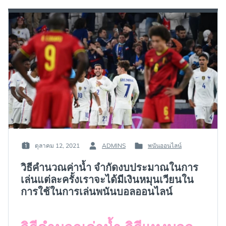
ตุลาคม 12, 2021
ADMINS
พนันออนไลน์
POSTED
BY
POSTED
ON
:
IN
วิธีคำนวณค่าน้ำ จำกัดงบประมาณในการ
:
:
เล่นแต่ละครั้งเราจะได้มีเงินหมุนเวียนใน
การใช้ในการเล่นพนันบอลออนไลน์