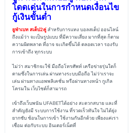
โดดเด่นในการกำหนดเงื่อนไข
กู้เงินขั้นต่ำ
ยูฟ่าเบท สเต็ป2คู่
สำหรับการแทง บอลสเต็ป ออนไลน์
ถึงแม้ว่า จะเป็นรูปแบบ ที่มีความเสี่ยง มากที่สุด ก็ตาม
ความผิดพลาด ที่อาจ จะเกิดขึ้นได้ ตลอดเวลา
รองรับ
การเข้าถึง ทุกระบบ
ไม่ว่า สมาชิกจะใช้ มือถือโทรศัพท์ เครือข่ายรุ่นใดก็
ตามซึ่งในการเล่น ผ่านทางระบบมือถือ ไม่ว่าเราจะ
เล่น ผ่านทางแอพพลิเคชั่น หรือผ่านทางหน้า กูเกิล
โครมใน เว็บไซต์ก็สามารถ
เข้าถึงเว็บพนัน UFABETได้อย่าง สะดวกสบาย และที่
สำคัญยังมี ระบบการใช้งาน ที่รวดเร็วทันใจ ไม่ได้ยุ่ง
ยากซับ ซ้อนในการเข้า ใช้งานกันอีกด้วย เพียงแค่เรา
เชื่อม ต่อกับระบบ อินเตอร์เน็ตที่