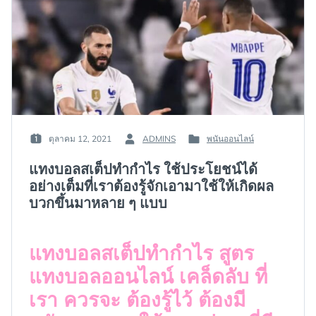
ตุลาคม 12, 2021
ADMINS
พนันออนไลน์
POSTED
BY
POSTED
ON
:
IN
แทงบอลสเต็ปทำกำไร ใช้ประโยชน์ได้
:
:
อย่างเต็มที่เราต้องรู้จักเอามาใช้ให้เกิดผล
บวกขึ้นมาหลาย ๆ แบบ
แทงบอลสเต็ปทำกำไร สูตร
แทงบอลออนไลน์ เคล็ดลับ ที่
เรา ควรจะ ต้องรู้ไว้ ต้องมี