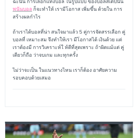
ฉะนั้น การเลือกแทงบอล ในรูปแบบ ของบอลสเต็ปนั้น
พนันบอล
ก็จะทำให้ เรามีโอกาส เพิ่มขึ้น ด้วยใน การ
สร้างผลกำไร
ถ้าเราได้บอลที่น่า สนใจมาแล้ว 5 คู่การจัดสรรเลือก คู่
บอลที่ เหมาะสม จึงทำให้เรา มีโอกาสได้ เงินด้วย แต่
เราต้องมี การวิเคราะห์ใ ห้ดีที่สุดเพราะ ถ้าผิดแม้แต่ คู่
เดียวก็ถือ ว่าจบเกม และทุกครั้ง
ไม่ว่าจะเป็น ในแนวทางไหน เราก็ต้อง อาศัยความ
รอบคอบด้วยเสมอ