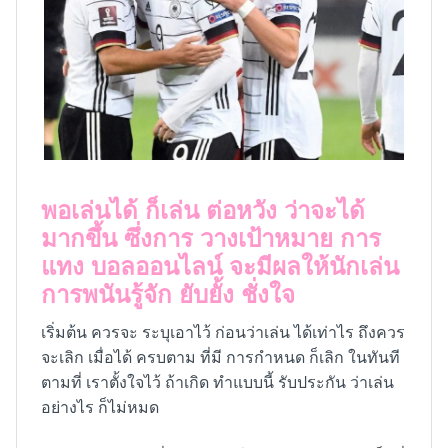
พอเล่นได้ ก็เล่น ต่อหวัง ว่าจะได้
มากขึ้น ซึ่งการ วางเป้าหมาย การ
แทง บอลออนไลน์ จะมีผลให้นักเล่น
การพนันรู้จัก ยับยั้ง ชั่งใจ
เริ่มต้น ควรจะ ระบุเอาไว้ ก่อนว่าเล่น ได้เท่าไร ถึงควร
จะเลิก เมื่อได้ ครบตาม ที่มี การกำหนด ก็เลิก ในทันที
ตามที่ เราตั้งใจไว้ ถ้าเกิด ทำแบบนี้ รับประกัน ว่าเล่น
อย่างไร ก็ไม่หมด