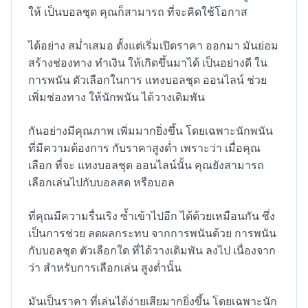
ให้ เป็นบอลชุด คุณก็สามารถ ที่จะคิดใช้โอกาส
ได้อย่าง สม่ำเสมอ ตั้งแต่เริ่มเปิดราคา ออกมา มันย่อม
สร้างช่องทาง ทำเงิน ให้เกิดขึ้นมาได้ เป็นอย่างดี ใน
การพนัน ตัวเลือกในการ แทงบอลชุด ออนไลน์ ช่วย
เพิ่มช่องทาง ให้นักพนัน ได้วางเดิมพัน
กันอย่างมีคุณภาพ เพิ่มมากยิ่งขึ้น โดยเฉพาะนักพนัน
ที่มีความต้องการ กับราคาสูงต่ำ เพราะว่า เมื่อคุณ
เลือก ที่จะ แทงบอลชุด ออนไลน์นั้น คุณยังสามารถ
เลือกเล่นไปกับบอลสด หรือบอล
ที่คุณมีความรื่นเริง ซ้ำเข้าไปอีก ได้ด้วยเหมือนกัน ซึ่ง
เป็นการช่วย ลดผลกระทบ จากการพนันด้วย การพนัน
กับบอลชุด ตัวเลือกใด ที่ได้วางเดิมพัน ลงไป เนื่องจาก
ว่า สำหรับการเลือกเล่น สูงต่ำนั้น
มันเป็นราคา ที่เล่นได้ง่ายเสียมากยิ่งขึ้น โดยเฉพาะนัก