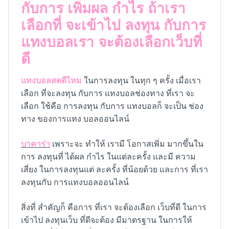
กับการ เพิ่มผล กำไร ถ้าเรา
เลือกที่ จะเข้าไป ลงทุน กับการ
แทงบอลเรา จะต้องเลือกเว็บที่
ดี
แทงบอลสดดีไหม
ในการลงทุน ในทุก ๆ ครั้ง เมื่อเรา
เลือก ที่จะลงทุน กับการ แทงบอลช่องทาง ที่เรา จะ
เลือก ใช้คือ การลงทุน กับการ แทงบอลก็ จะเป็น ช่อง
ทาง ของการแทง บอลออนไลน์
บาคาร่า
เพราะจะ ทำให้ เรามี โอกาสเพิ่ม มากขึ้นใน
การ ลงทุนที่ ได้ผล กำไร ในแต่ละครั้ง และมี ความ
เสี่ยง ในการลงทุนแต่ ละครั้ง ที่น้อยด้วย และการ ที่เรา
ลงทุนกับ การแทงบอลออนไลน์
สิ่งที่ สำคัญก็ คือการ ที่เรา จะต้องเลือก เว็บที่ดี ในการ
เข้าไป ลงทุนเว็บ ที่ดีจะต้อง มีมาตรฐาน ในการให้