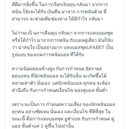
ที่ดีมากยิ่งขึ้น ในการเรียกเงินทุน กลับมา จากการ
พนัน ก็ยังจะได้รับ เงินคืน มาจาก การพนันด้วย ที่
สามารถ จะช่วยเพิ่มช่องทาง ให้มีกำไร กลับมา
ไม่ว่าจะเป็ นการคืนทุน กลับมา จากการแทงบอลชุด
หรือได้กำไร มาจากการพนัน กับบอลคู่เดียว มันก็นับ
ว่า น่าสนใจ เป็นอย่างมาก แทงบอลชุดUFABET เป็น
รูปแบบ ของเกมการพนันบอล ที่ได้รับ
ความนิยมค่อนข้างสูง กับการกำหนด อัตราผล
ตอบแทน ที่นักพนันบอล จะได้รับนั้น จะเกิดขึ้นได้
หลายเท่าตัว นั่นเอง แต่นักพนันบอล ทุกคน จะต้อง
คำนึงถึง กับการกำหนดเงื่อนไข ของคู่บอล ขั้นต่ำ
เพราะจะเป็นการ กำหนดความเสี่ยง ของนักพนันบอล
ทุกคน อย่างชัดเจน นั่นเอง และเงื่อนไข ที่ดีที่สุด ใน
ขณะนี้ คือการแทงบอลชุด ยูฟ่าเบท กับการกำหนด คู่
บอล ขั้นต่ำแค่ 2 คู่ขึ้น ไปเท่านั้น