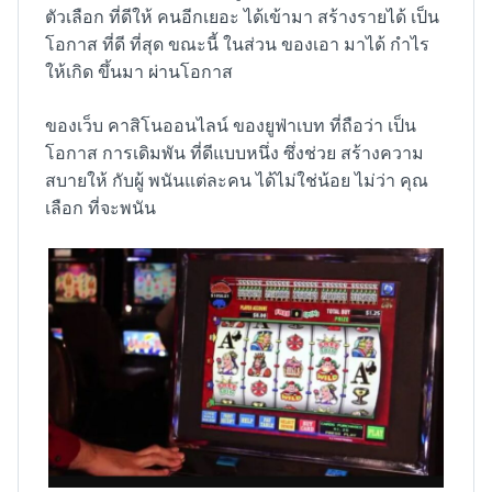
ตัวเลือก ที่ดีให้ คนอีกเยอะ ได้เข้ามา สร้างรายได้ เป็น
โอกาส ที่ดี ที่สุด ขณะนี้ ในส่วน ของเอา มาได้ กำไร
ให้เกิด ขึ้นมา ผ่านโอกาส
ของเว็บ คาสิโนออนไลน์ ของยูฟ่าเบท ที่ถือว่า เป็น
โอกาส การเดิมพัน ที่ดีแบบหนึ่ง ซึ่งช่วย สร้างความ
สบายให้ กับผู้ พนันแต่ละคน ได้ไม่ใช่น้อย ไม่ว่า คุณ
เลือก ที่จะพนัน