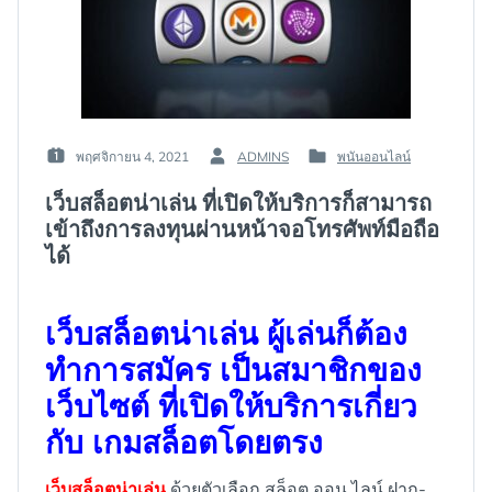
พฤศจิกายน 4, 2021
ADMINS
พนันออนไลน์
POSTED
BY
POSTED
ON
:
IN
เว็บสล็อตน่าเล่น ที่เปิดให้บริการก็สามารถ
:
:
เข้าถึงการลงทุนผ่านหน้าจอโทรศัพท์มือถือ
ได้
เว็บสล็อตน่าเล่น ผู้เล่นก็ต้อง
ทำการสมัคร เป็นสมาชิกของ
เว็บไซต์ ที่เปิดให้บริการเกี่ยว
กับ เกมสล็อตโดยตรง
เว็บสล็อตน่าเล่น
ด้วยตัวเลือก สล็อต ออน ไลน์ ฝาก-