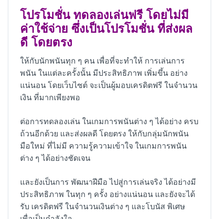
โปรโมชั่น ทดลองเล่นฟรี โดยไม่มี
ค่าใช้จ่าย ซึ่งเป็นโปรโมชั่น ที่ส่งผล
ดี โดยตรง
ให้กับนักพนันทุก ๆ คน เพื่อที่จะทำให้ การเล่นการ
พนัน ในแต่ละครั้งนั้น มีประสิทธิภาพ เพิ่มขึ้น อย่าง
แน่นอน โดยเว็บไซต์ จะเป็นผู้มอบเครดิตฟรี ในจำนวน
เงิน ที่มากเพียงพอ
ต่อการทดลองเล่น ในเกมการพนันต่าง ๆ ได้อย่าง ครบ
ถ้วนอีกด้วย และส่งผลดี โดยตรง ให้กับกลุ่มนักพนัน
มือใหม่ ที่ไม่มี ความรู้ความเข้าใจ ในเกมการพนัน
ต่าง ๆ ได้อย่างชัดเจน
และยังเป็นการ พัฒนาฝีมือ ไปสู่การเล่นจริง ได้อย่างมี
ประสิทธิภาพ ในทุก ๆ ครั้ง อย่างแน่นอน และยังจะได้
รับ เครดิตฟรี ในจำนวนเงินต่าง ๆ และโบนัส พิเศษ
เพื่อเป็นกำลังใจ