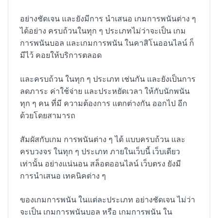
อย่างชัดเจน และยังมีการ นำเสนอ เกมการพนันต่าง ๆ
ได้อย่าง ครบถ้วนในทุก ๆ ประเภทไม่ว่าจะเป็น เกม
การพนันบอล และเกมการพนัน ในคาสิโนออนไลน์ ก็
มีไว้ คอยให้บริการตลอด
และครบถ้วน ในทุก ๆ ประเภท เช่นกัน และยังเป็นการ
ลดภาระ ค่าใช้จ่าย และประหยัดเวลา ให้กับนักพนัน
ทุก ๆ คน ที่มี ความต้องการ แตกต่างกัน ออกไป อีก
ด้วยโดยสามารถ
สัมผัสกับเกม การพนันต่าง ๆ ได้ แบบครบถ้วน และ
ครบวงจร ในทุก ๆ ประเภท ภายในเว็บนี้ เว็บเดียว
เท่านั้น อย่างแน่นอน สล็อตออนไลน์ เว็บตรง ยังมี
การนำเสนอ เทคนิคต่าง ๆ
ของเกมการพนัน ในแต่ละประเภท อย่างชัดเจน ไม่ว่า
จะเป็น เกมการพนันบอล หรือ เกมการพนัน ใน