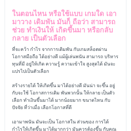
ในตอนไหน หรือใช้แบบ เกมใด เอา
มาวาง เดิมพัน มันก็ ถือว่า สามารถ
ช่วย ทำเงินให้ เกิดขึ้นมา หรือกลับ
กลาย เป็นตัวเลือก
ที่จะคว้า กำไร จากการเดิมพัน กับเกมสล็อตผ่าน
โอกาสมือถือ ได้อย่างดี แม้ผู้เล่นพนัน สามารถ บริหาร
ทุนที่มี อยู่ให้เกิด ความรู้ ความเข้าใจ สูงสุดได้ มันจะ
แปรไปเป็นตัวเลือก
สร้างรายได้ ให้เกิดขึ้น มาได้อย่างดี มันน่า จะขึ้น อยู่
กับจะใช้ โอกาสการเดิม พันพวกนั้น ให้กลาย เป็นตัว
เลือก ทำเงินขึ้นมาได้ มากน้อยมาก ขนาดไหน กับ
ปัจจัย ที่ว่าเมื่อ เลือกโอกาสที่ดี
เอามาพนัน มันจะเป็น โอกาสใน ส่วนของ การได้
กำไรให้เกิดขึ้น มาได้มากกว่า มันควรต้องขึ้น กับคุณ