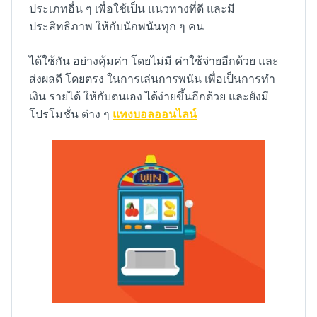
ประเภทอื่น ๆ เพื่อใช้เป็น แนวทางที่ดี และมี
ประสิทธิภาพ ให้กับนักพนันทุก ๆ คน
ได้ใช้กัน อย่างคุ้มค่า โดยไม่มี ค่าใช้จ่ายอีกด้วย และ
ส่งผลดี โดยตรง ในการเล่นการพนัน เพื่อเป็นการทำ
เงิน รายได้ ให้กับตนเอง ได้ง่ายขึ้นอีกด้วย และยังมี
โปรโมชั่น ต่าง ๆ
แทงบอลออนไลน์