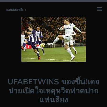
Skip
to
ผลบอลลาลีกา
Open
content
menu
UFABETWINS ของขึ้น!เดอ
ปายเปิดใจเหตุหวิดฟาดปาก
แฟนลียง