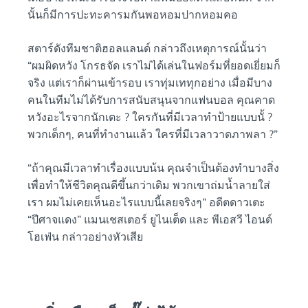
นั้นก็มีการปะทะคารมกันพอหอมปากหอมคอ
สตาร์ดังทีมชาติฮอลแลนด์ กล่าวถึงเหตุการณ์นั้นว่า
“ผมผิดหวัง โกรธจัด เราไม่ได้เล่นในฟอร์มที่ยอดเยี่ยมก็
จริง แต่เราก็ผ่านเข้ารอบ เราทุ่มเททุกอย่าง เมื่อมีบาง
คนในทีมไม่ได้รับการสนับสนุนจากแฟนบอล คุณคาด
หวังอะไรจากนักเตะ ? ใครกันที่มีเวลาทำป้ายแบบนั้ ?
พวกเด็กๆ, คนที่ทำงานแล้ว ใครที่มีเวลาวาดภาพลา ?”
“ถ้าคุณมีเวลาทำเรื่องแบบน้น คุณจำเป็นต้องทำบางสิ่ง
เพื่อทำให้ชีวิตคุณดีขึ้นกว่าเดิม พวกเขาถ่มน้ำลายใส่
เรา ผมไม่เคยเห็นอะไรแบบนี้เลยจริงๆ” อดีตดาวเตะ
“ปีศาจแดง” แมนเชสเตอร์ ยูไนเต็ด และ พีเอสวี ไอนด์
โฮเฟ่น กล่าวอย่างหัวเสีย