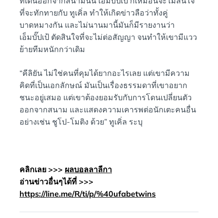
ที่เดินออกจากสนามนั้น เอ็มบั๊ปเป้ ก็เหมือนจะไม่สนใจ
ที่จะทักทายกับ ทูเคิ่ล ทำให้เกิดข่าวลือว่าทั้งคู่
บาดหมางกัน และไม่นานมานี้มันก็มีรายงานว่า
เอ็มบั๊ปเป้ ตัดสินใจที่จะไม่ต่อสัญญา จนทำให้เขามีแวว
ย้ายทีมหนักกว่าเดิม
“คีลิยัน ไม่ใช่คนที่คุมได้ยากอะไรเลย แต่เขามีความ
คิดที่เป็นเอกลักษณ์ มันเป็นเรื่องธรรมดาที่เขาอยาก
ชนะอยู่เสมอ แต่เขาต้องยอมรับกับการโดนเปลี่ยนตัว
ออกจากสนาม และแสดงความเคารพต่อนักเตะคนอื่น
อย่างเช่น ชูโป-โมติง ด้วย” ทูเคิ่ล ระบุ
คลิกเลย >>>
ผลบอลลาลีกา
อ่านข่าวอื่นๆได้ที่ >>>
https://line.me/R/ti/p/%40ufabetwins