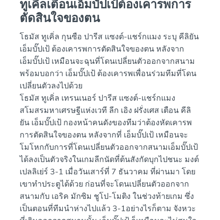
ทูเคิ่ลเตือนเอ็มบั๊ปเป้ต้องเคารพการ
ตัดสินใจของตน
โธมัส ทูเคิ่ล กุนซือ ปารีส แซงต์-แชร์กแมง ระบุ คีลิยัน
เอ็มบั๊ปเป้ ต้องเคารพการตัดสินใจของตน หลังจาก
เอ็มบั๊ปเป้ เหมือนจะฉุนที่โดนเปลี่ยนตัวออกจากสนาม
พร้อมบอกว่า เอ็มบั๊ปเป้ ต้องเคารพเพื่อนร่วมทีมที่โดน
เปลี่ยนตัวลงไปด้วย
โธมัส ทูเคิ่ล เทรนเนอร์ ปารีส แซงต์-แชร์กแมง
สโมสรมหาเศรษฐีแห่งเวที ลีก เอิง ฝรั่งเศส เตือน คีลิ
ยัน เอ็มบั๊ปเป้ กองหน้าคนดังของทีมว่าต้องหัดเคารพ
การตัดสินใจของตน หลังจากที่ เอ็มบั๊ปเป้ เหมือนจะ
โมโหกกับการที่โดนเปลี่ยนตัวออกจากสนามเอ็มบั๊ปเป้
ได้ลงเป็นตัวจริงในเกมลีกนัดที่ต้นสังกัดบุกไปชนะ มงต์
เปลลิเย่ร์ 3-1 เมื่อวันเสาร์ที่ 7 ธันวาคม ที่ผ่านมา โดย
เขาทำประตูได้ด้วย ก่อนที่จะโดนเปลี่ยนตัวออกจาก
สนามกับ เอริค มักซิม ชูโป-โมติง ในช่วงท้ายเกม ซึ่ง
เป็นตอนที่ทีมนำห่างไปแล้ว 3-1อย่างไรก็ตาม จังหวะ