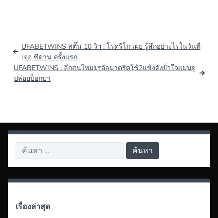
เมนู
UFABETWINS สตั๊น 10 วิฯ ! โรดรีโก เผย รู้สึกอย่างไรในวันที่
นำทาง
เจอ ซีดาน ครั้งแรก
UFABETWINS : ลีกสนไหม!เรอัลมาดริดใช้2แข้งดังยั่วใจแมนยู
เรื่อง
ปล่อยป็อกบา
ค้นหา
สำหรับ:
เรื่องล่าสุด